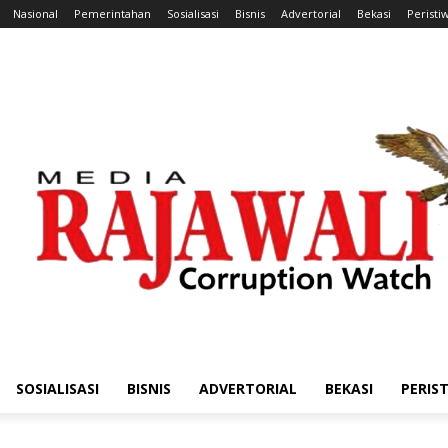
Nasional
Pemerintahan
Sosialisasi
Bisnis
Advertorial
Bekasi
Peristi
SOSIALISASI
BISNIS
ADVERTORIAL
BEKASI
PERIS