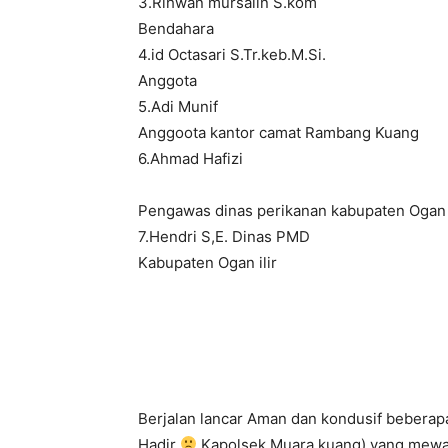
3.Rihwan mursalin S.kom
Bendahara
4.id Octasari S.Tr.keb.M.Si.
Anggota
5.Adi Munif
Anggoota kantor camat Rambang Kuang
6.Ahmad Hafizi
Pengawas dinas perikanan kabupaten Ogan i
7.Hendri S,E. Dinas PMD
Kabupaten Ogan ilir
Berjalan lancar Aman dan kondusif beberapa
Hadir
Kapolsek Muara kuang) yang mewak