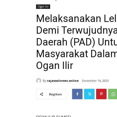
Ogan ilir
Melaksanakan Lel
Demi Terwujudnya
Daerah (PAD) Un
Masyarakat Dalam
Ogan Ilir
By
rajawalinews.online
Desember 16, 2025
Bagikan