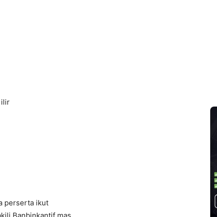
lir
 perserta ikut
ili Banbinkantif mas