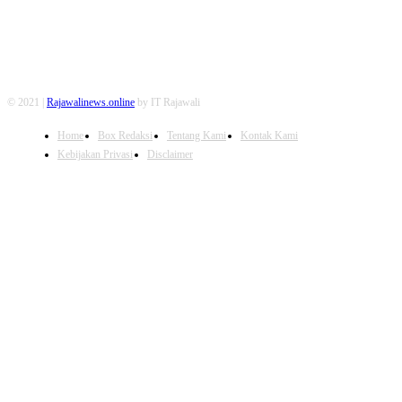
© 2021 |
Rajawalinews.online
by IT Rajawali
Home
Box Redaksi
Tentang Kami
Kontak Kami
Kebijakan Privasi
Disclaimer