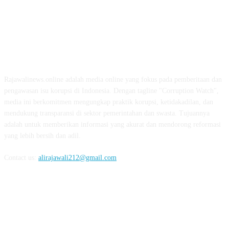
ABOUT US
Rajawalinews.online adalah media online yang fokus pada pemberitaan dan
pengawasan isu korupsi di Indonesia. Dengan tagline "Corruption Watch",
media ini berkomitmen mengungkap praktik korupsi, ketidakadilan, dan
mendukung transparansi di sektor pemerintahan dan swasta. Tujuannya
adalah untuk memberikan informasi yang akurat dan mendorong reformasi
yang lebih bersih dan adil.
Contact us:
alirajawali212@gmail.com
FOLLOW US