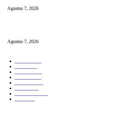
Agustus 7, 2026
LSM-KCBI Desak Kejari OKU Timur Hukum Berlaku, Vonis Gusmadi
Wiranata Pembunuh Ibu Kandung Pakai Senjata Api Dinilai Terlalu Ringa
Agustus 7, 2026
POPULAR CATEGORY
Headline
2835
Bekasi
1719
Sumatera
1507
Peristiwa
1183
Purwakarta
842
Nasional
586
Pemerintahan
537
Jakarta
475