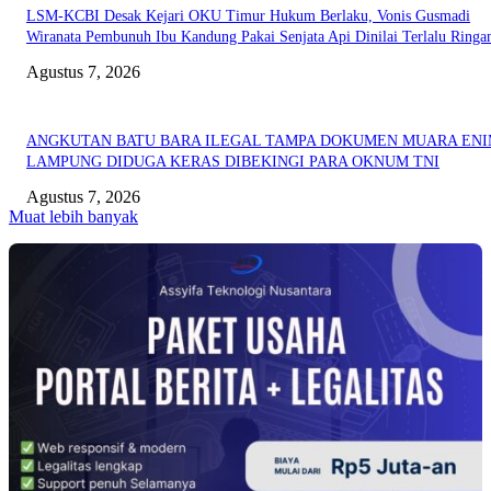
LSM-KCBI Desak Kejari OKU Timur Hukum Berlaku, Vonis Gusmadi
Wiranata Pembunuh Ibu Kandung Pakai Senjata Api Dinilai Terlalu Ringa
Agustus 7, 2026
ANGKUTAN BATU BARA ILEGAL TAMPA DOKUMEN MUARA EN
LAMPUNG DIDUGA KERAS DIBEKINGI PARA OKNUM TNI
Agustus 7, 2026
Muat lebih banyak