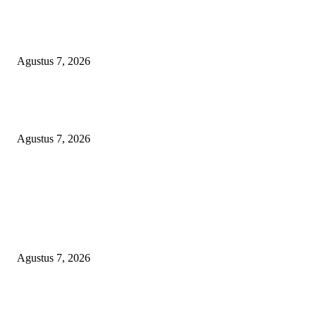
KUNJUNGAN TIM MONITORING BIDAN KAWASAN PERMUKIMAN
TIGA DESA BANGGAI LAUT
Agustus 7, 2026
LSM-KCBI Desak Kejari OKU Timur Hukum Berlaku, Vonis Gusmadi
Wiranata Pembunuh Ibu Kandung Pakai Senjata Api Dinilai Terlalu Ringa
Agustus 7, 2026
POPULAR POSTS
APBD BOHONGAN, HUKUM DIKANGSANGI: TANDATANGAN NP
CUMA FORMALITAS, RP8,4 MILIAR DANA HIBAH KONI BEKASI
DIRAMPOKO PARA BANGSAT LEWAT ANGGARAN SILATURAHMI
OVER-BUDGET BODEK!
Agustus 7, 2026
KUNJUNGAN TIM MONITORING BIDAN KAWASAN PERMUKIMAN
TIGA DESA BANGGAI LAUT