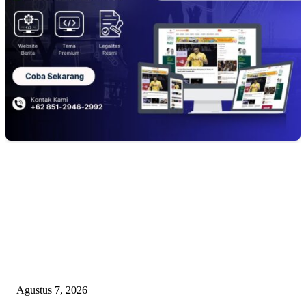
EDITOR PICKS
APBD BOHONGAN, HUKUM DIKANGSANGI: TANDATANGAN NP
CUMA FORMALITAS, RP8,4 MILIAR DANA HIBAH KONI BEKASI
DIRAMPOKO PARA BANGSAT LEWAT ANGGARAN SILATURAHMI
OVER-BUDGET BODEK!
Agustus 7, 2026