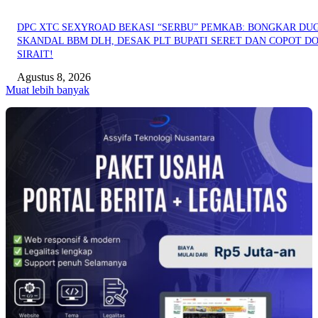
DPC XTC SEXYROAD BEKASI “SERBU” PEMKAB: BONGKAR DU
SKANDAL BBM DLH, DESAK PLT BUPATI SERET DAN COPOT DO
SIRAIT!
Agustus 8, 2026
Muat lebih banyak