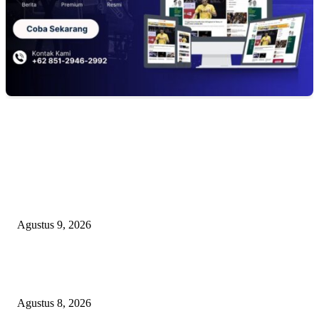
EDITOR PICKS
Ketua PDHI Sumsel: Kemerdekaan Bukan Sekadar Perayaan, tetapi Seman
untuk Terus Mengabdi
Agustus 9, 2026
PEMKAB BEKASI KEHILANGAN 61 KENDARAAN RODA EMPAT
DILIBAS PEJABAT ATAU PENJAHAT
Agustus 8, 2026