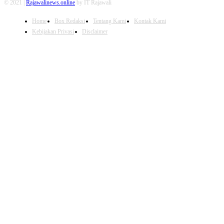
© 2021 |
Rajawalinews.online
by IT Rajawali
Home
Box Redaksi
Tentang Kami
Kontak Kami
Kebijakan Privasi
Disclaimer