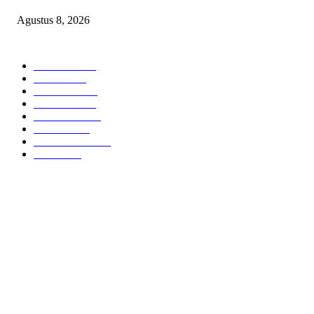
Agustus 8, 2026
POPULAR CATEGORY
Headline
2839
Bekasi
1722
Sumatera
1507
Peristiwa
1183
Purwakarta
842
Nasional
586
Pemerintahan
537
Jakarta
476