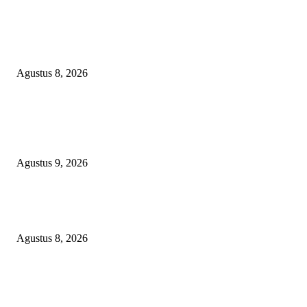
RAKYAT KECIL DIPERAS, SERTIFIKAT PTSL DITUMBALKAN UT
Relawan Pembela Prabowo Ali Sofyan Minta APH Tangkap Oknum Kades
Bangsat Madugondo: Ini Pengkhianatan Terhadap Program Presiden!
Agustus 8, 2026
POPULAR POSTS
Ketua PDHI Sumsel: Kemerdekaan Bukan Sekadar Perayaan, tetapi Seman
untuk Terus Mengabdi
Agustus 9, 2026
PEMKAB BEKASI KEHILANGAN 61 KENDARAAN RODA EMPAT
DILIBAS PEJABAT ATAU PENJAHAT
Agustus 8, 2026
RAKYAT KECIL DIPERAS, SERTIFIKAT PTSL DITUMBALKAN UT
Relawan Pembela Prabowo Ali Sofyan Minta APH Tangkap Oknum Kades
Bangsat Madugondo: Ini Pengkhianatan Terhadap Program Presiden!