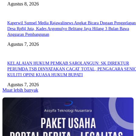
Agustus 8, 2026
Kaperwil Sumsel Media Rajawalinews Angkat Bicara Dugaan Penggelapa
Desa Rp84 Juta, Kades Argomulyo Belitang Jaya Hilang 3 Bulan Bawa
Anggaran Pembangunan
Agustus 7, 2026
KELALAIAN HUKUM PEMKAB SAROLANGUN: SK DIREKTUR
PERUMDA TSB DINYATAKAN CACAT TOTAL, PENGACARA SENI
KULITI OPINI KUASA HUKUM BUPATI
Agustus 7, 2026
Muat lebih banyak