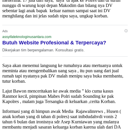
menerima. 17 juta dari saya, saya di ajak ke Polres dan di suruh
nunggu di warung kopi depan Makodim dan bilang nya DV
sebentar lagi anak bapak keluar namun sampai saat ini DV
menghilang dan ini jelas sudah nipu saya, ungkap korban.
ⓘ
Ads
assyifateknologinusantara.com
Butuh Website Profesional & Terpercaya?
Dikerjakan tim berpengalaman. Konsultasi gratis.
Saya akan menemui langsung ke rumahnya atau mertuanya untuk
meminta atau mengembalikan uang saya , itu pun uang dari jual
rumah tapi nyatanya pak DV malah menipu saya buka membantu,
tutur korban.
Lajut Bawon menceritakan ke awak media ” klo cuma kasus
Ranmor kecil, pimpinan Mabes Polri sudah Sounding ke pak
Kapolres , malam juga Tersangka di keluarkan ,cerita Korban.
Informasi yang di himpun awak Media Rajawalinrews , Husen (
anak korban yang di tahan di polres) saat inibdudahvdi vonis 2
tahun 6 bulan dan ironisnya sdr Asep Kurniawan yang mulanya
membantu menjadi sasaran keluarga korban karena ulah dari DA