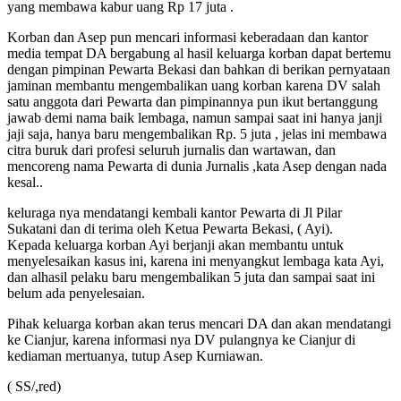
yang membawa kabur uang Rp 17 juta .
Korban dan Asep pun mencari informasi keberadaan dan kantor
media tempat DA bergabung al hasil keluarga korban dapat bertemu
dengan pimpinan Pewarta Bekasi dan bahkan di berikan pernyataan
jaminan membantu mengembalikan uang korban karena DV salah
satu anggota dari Pewarta dan pimpinannya pun ikut bertanggung
jawab demi nama baik lembaga, namun sampai saat ini hanya janji
jaji saja, hanya baru mengembalikan Rp. 5 juta , jelas ini membawa
citra buruk dari profesi seluruh jurnalis dan wartawan, dan
mencoreng nama Pewarta di dunia Jurnalis ,kata Asep dengan nada
kesal..
keluraga nya mendatangi kembali kantor Pewarta di Jl Pilar
Sukatani dan di terima oleh Ketua Pewarta Bekasi, ( Ayi).
Kepada keluarga korban Ayi berjanji akan membantu untuk
menyelesaikan kasus ini, karena ini menyangkut lembaga kata Ayi,
dan alhasil pelaku baru mengembalikan 5 juta dan sampai saat ini
belum ada penyelesaian.
Pihak keluarga korban akan terus mencari DA dan akan mendatangi
ke Cianjur, karena informasi nya DV pulangnya ke Cianjur di
kediaman mertuanya, tutup Asep Kurniawan.
( SS/,red)