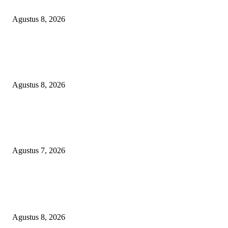
PERTAMA DI BANGGAI SELATAN
Agustus 8, 2026
Menanggapi Berita Media Ruang Investigasi, LSM-KCBI Sumsel Desak
Tindakan Tegas: Kartu BPNT Warga Efendi Ditahan Sejak 2021, Siapa ya
Bertanggung Jawab?
Agustus 8, 2026
Kaperwil Sumsel Media Rajawalinews Angkat Bicara Dugaan Penggelapa
Desa Rp84 Juta, Kades Argomulyo Belitang Jaya Hilang 3 Bulan Bawa
Anggaran Pembangunan
Agustus 7, 2026
POPULAR POSTS
PENGUKUHAN PALANG MERAH REMAJA (PMR) TINGKAT MULA
PERTAMA DI BANGGAI SELATAN
Agustus 8, 2026