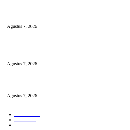
Kaperwil Sumsel Media Rajawalinews Angkat Bicara Dugaan Penggelapa
Desa Rp84 Juta, Kades Argomulyo Belitang Jaya Hilang 3 Bulan Bawa
Anggaran Pembangunan
Agustus 7, 2026
KELALAIAN HUKUM PEMKAB SAROLANGUN: SK DIREKTUR
PERUMDA TSB DINYATAKAN CACAT TOTAL, PENGACARA SENI
KULITI OPINI KUASA HUKUM BUPATI
Agustus 7, 2026
Sepuluh Tahun Beroperasi, Limbah Cemari Lahan Warga, Diduga DLH
Sumenep Masuk Angin
Agustus 7, 2026
POPULAR CATEGORY
Headline
2835
Bekasi
1720
Sumatera
1507