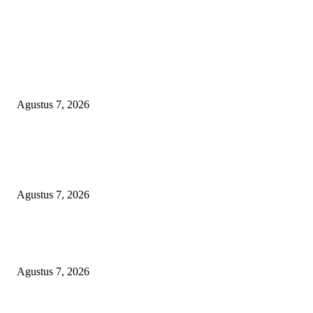
EDITOR PICKS
Kaperwil Sumsel Media Rajawalinews Angkat Bicara Dugaan Penggelapa
Desa Rp84 Juta, Kades Argomulyo Belitang Jaya Hilang 3 Bulan Bawa
Anggaran Pembangunan
Agustus 7, 2026
KELALAIAN HUKUM PEMKAB SAROLANGUN: SK DIREKTUR
PERUMDA TSB DINYATAKAN CACAT TOTAL, PENGACARA SENI
KULITI OPINI KUASA HUKUM BUPATI
Agustus 7, 2026
Sepuluh Tahun Beroperasi, Limbah Cemari Lahan Warga, Diduga DLH
Sumenep Masuk Angin
Agustus 7, 2026
POPULAR POSTS