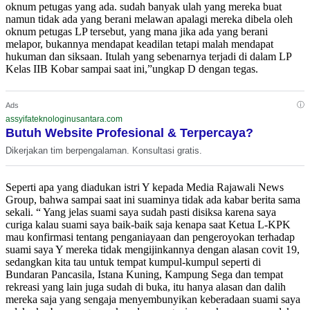
oknum petugas yang ada. sudah banyak ulah yang mereka buat
namun tidak ada yang berani melawan apalagi mereka dibela oleh
oknum petugas LP tersebut, yang mana jika ada yang berani
melapor, bukannya mendapat keadilan tetapi malah mendapat
hukuman dan siksaan. Itulah yang sebenarnya terjadi di dalam LP
Kelas IIB Kobar sampai saat ini,”ungkap D dengan tegas.
ⓘ
Ads
assyifateknologinusantara.com
Butuh Website Profesional & Terpercaya?
Dikerjakan tim berpengalaman. Konsultasi gratis.
Seperti apa yang diadukan istri Y kepada Media Rajawali News
Group, bahwa sampai saat ini suaminya tidak ada kabar berita sama
sekali. “ Yang jelas suami saya sudah pasti disiksa karena saya
curiga kalau suami saya baik-baik saja kenapa saat Ketua L-KPK
mau konfirmasi tentang penganiayaan dan pengeroyokan terhadap
suami saya Y mereka tidak mengijinkannya dengan alasan covit 19,
sedangkan kita tau untuk tempat kumpul-kumpul seperti di
Bundaran Pancasila, Istana Kuning, Kampung Sega dan tempat
rekreasi yang lain juga sudah di buka, itu hanya alasan dan dalih
mereka saja yang sengaja menyembunyikan keberadaan suami saya