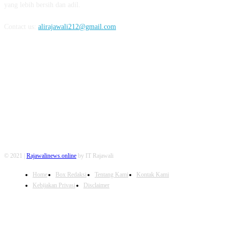
yang lebih bersih dan adil.
Contact us:
alirajawali212@gmail.com
FOLLOW US
© 2021 |
Rajawalinews.online
by IT Rajawali
Home
Box Redaksi
Tentang Kami
Kontak Kami
Kebijakan Privasi
Disclaimer