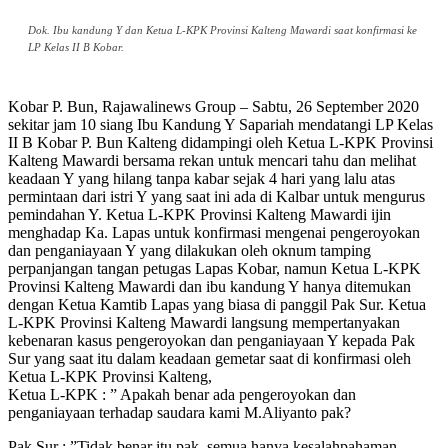
Dok. Ibu kandung Y dan Ketua L-KPK Provinsi Kalteng Mawardi saat konfirmasi ke
LP Kelas II B Kobar.
Kobar P. Bun, Rajawalinews Group – Sabtu, 26 September 2020
sekitar jam 10 siang Ibu Kandung Y Sapariah mendatangi LP Kelas
II B Kobar P. Bun Kalteng didampingi oleh Ketua L-KPK Provinsi
Kalteng Mawardi bersama rekan untuk mencari tahu dan melihat
keadaan Y yang hilang tanpa kabar sejak 4 hari yang lalu atas
permintaan dari istri Y yang saat ini ada di Kalbar untuk mengurus
pemindahan Y. Ketua L-KPK Provinsi Kalteng Mawardi ijin
menghadap Ka. Lapas untuk konfirmasi mengenai pengeroyokan
dan penganiayaan Y yang dilakukan oleh oknum tamping
perpanjangan tangan petugas Lapas Kobar, namun Ketua L-KPK
Provinsi Kalteng Mawardi dan ibu kandung Y hanya ditemukan
dengan Ketua Kamtib Lapas yang biasa di panggil Pak Sur. Ketua
L-KPK Provinsi Kalteng Mawardi langsung mempertanyakan
kebenaran kasus pengeroyokan dan penganiayaan Y kepada Pak
Sur yang saat itu dalam keadaan gemetar saat di konfirmasi oleh
Ketua L-KPK Provinsi Kalteng,
Ketua L-KPK : ” Apakah benar ada pengeroyokan dan
penganiayaan terhadap saudara kami M.Aliyanto pak?
Pak Sur : ”Tidak benar itu pak, semua hanya kesalahpahaman.