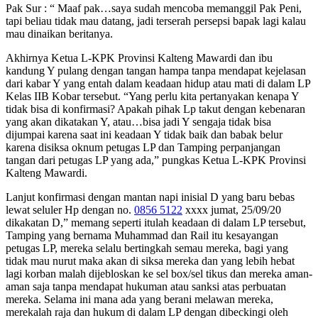
Pak Sur : “ Maaf pak…saya sudah mencoba memanggil Pak Peni,
tapi beliau tidak mau datang, jadi terserah persepsi bapak lagi kalau
mau dinaikan beritanya.
Akhirnya Ketua L-KPK Provinsi Kalteng Mawardi dan ibu
kandung Y pulang dengan tangan hampa tanpa mendapat kejelasan
dari kabar Y yang entah dalam keadaan hidup atau mati di dalam LP
Kelas IIB Kobar tersebut. “Yang perlu kita pertanyakan kenapa Y
tidak bisa di konfirmasi? Apakah pihak Lp takut dengan kebenaran
yang akan dikatakan Y, atau…bisa jadi Y sengaja tidak bisa
dijumpai karena saat ini keadaan Y tidak baik dan babak belur
karena disiksa oknum petugas LP dan Tamping perpanjangan
tangan dari petugas LP yang ada,” pungkas Ketua L-KPK Provinsi
Kalteng Mawardi.
Lanjut konfirmasi dengan mantan napi inisial D yang baru bebas
lewat seluler Hp dengan no.
0856 5122
xxxx jumat, 25/09/20
dikakatan D,” memang seperti itulah keadaan di dalam LP tersebut,
Tamping yang bernama Muhammad dan Rail itu kesayangan
petugas LP, mereka selalu bertingkah semau mereka, bagi yang
tidak mau nurut maka akan di siksa mereka dan yang lebih hebat
lagi korban malah dijebloskan ke sel box/sel tikus dan mereka aman-
aman saja tanpa mendapat hukuman atau sanksi atas perbuatan
mereka. Selama ini mana ada yang berani melawan mereka,
merekalah raja dan hukum di dalam LP dengan dibeckingi oleh