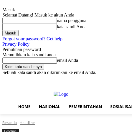
Masuk
Selamat Datang! Masuk ke akun Anda
nama pengguna
kata sandi Anda
Forgot your password? Get help
Privacy Policy
Pemulihan password
Memulihkan kata sandi anda
email Anda
Sebuah kata sandi akan dikirimkan ke email Anda.
Jumat, Agustus 7, 2026
Masuk / Bergabung
Home
Nasional
Pe
HOME
NASIONAL
PEMERINTAHAN
SOSIALISA
Beranda
Headline
Headline