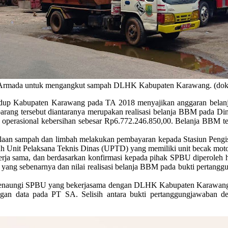
Armada untuk mengangkut sampah DLHK Kabupaten Karawang. (dok
up Kabupaten Karawang pada TA 2018 menyajikan anggaran belanja b
a barang tersebut diantaranya merupakan realisasi belanja BBM pada
 operasional kebersihan sebesar Rp6.772.246.850,00. Belanja BBM ter
olaan sampah dan limbah melakukan pembayaran kepada Stasiun Pengi
luruh Unit Pelaksana Teknis Dinas (UPTD) yang memiliki unit becak moto
kerja sama, dan berdasarkan konfirmasi kepada pihak SPBU diperoleh 
yang sebenarnya dan nilai realisasi belanja BBM pada bukti pertangg
 menaungi SPBU yang bekerjasama dengan DLHK Kabupaten Karawang
n data pada PT SA. Selisih antara bukti pertanggungjawaban den