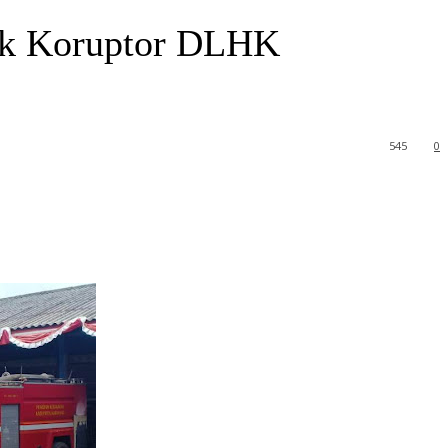
dak Koruptor DLHK
545
0