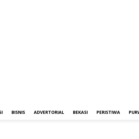
merintahan
Sosialisasi
Bisnis
Advertorial
Bekasi
Peristiwa
Purwakarta
SI
BISNIS
ADVERTORIAL
BEKASI
PERISTIWA
PUR