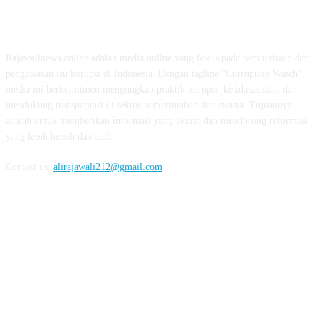
ABOUT US
Rajawalinews.online adalah media online yang fokus pada pemberitaan dan
pengawasan isu korupsi di Indonesia. Dengan tagline "Corruption Watch",
media ini berkomitmen mengungkap praktik korupsi, ketidakadilan, dan
mendukung transparansi di sektor pemerintahan dan swasta. Tujuannya
adalah untuk memberikan informasi yang akurat dan mendorong reformasi
yang lebih bersih dan adil.
Contact us:
alirajawali212@gmail.com
FOLLOW US