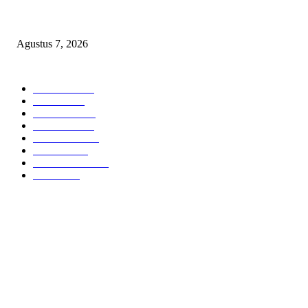
Sepuluh Tahun Beroperasi, Limbah Cemari Lahan Warga, Diduga DLH
Sumenep Masuk Angin
Agustus 7, 2026
POPULAR CATEGORY
Headline
2835
Bekasi
1720
Sumatera
1507
Peristiwa
1183
Purwakarta
842
Nasional
586
Pemerintahan
537
Jakarta
475