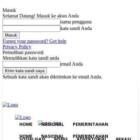
Masuk
Selamat Datang! Masuk ke akun Anda
nama pengguna
kata sandi Anda
Forgot your password? Get help
Privacy Policy
Pemulihan password
Memulihkan kata sandi anda
email Anda
Sebuah kata sandi akan dikirimkan ke email Anda.
Sabtu, Agustus 8, 2026
Masuk / Bergabung
Home
Nasional
Pemerintahan
Sosialisasi
Bisnis
Advertorial
Bekasi
Peristiwa
Purwakarta
Jakarta
HOME
NASIONAL
PEMERINTAHAN
HOME
NASIONAL
PEMERINTAHAN
SOSIALISASI
BISNIS
ADVERTORIAL
BEKASI