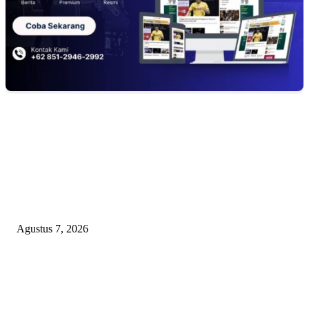
EDITOR PICKS
Kaperwil Sumsel Media Rajawalinews Angkat Bicara Dugaan Penggelapa
Desa Rp84 Juta, Kades Argomulyo Belitang Jaya Hilang 3 Bulan Bawa
Anggaran Pembangunan
Agustus 7, 2026
KELALAIAN HUKUM PEMKAB SAROLANGUN: SK DIREKTUR
PERUMDA TSB DINYATAKAN CACAT TOTAL, PENGACARA SENI
KULITI OPINI KUASA HUKUM BUPATI