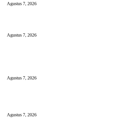
Agustus 7, 2026
Sepuluh Tahun Beroperasi, Limbah Cemari Lahan Warga, Diduga DLH
Sumenep Masuk Angin
Agustus 7, 2026
POPULAR POSTS
Kaperwil Sumsel Media Rajawalinews Angkat Bicara Dugaan Penggelapa
Desa Rp84 Juta, Kades Argomulyo Belitang Jaya Hilang 3 Bulan Bawa
Anggaran Pembangunan
Agustus 7, 2026
KELALAIAN HUKUM PEMKAB SAROLANGUN: SK DIREKTUR
PERUMDA TSB DINYATAKAN CACAT TOTAL, PENGACARA SENI
KULITI OPINI KUASA HUKUM BUPATI
Agustus 7, 2026