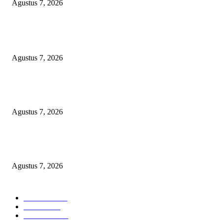
Agustus 7, 2026
POPULAR POSTS
Lurah Sako Bersama Ketua LPMK dan RT Ajak Warga Gotong Royong
Agustus 7, 2026
Pertama di Sumsel, Rumah Sehat BAZNAS Kota Palembang Jadi Simbol
Kepedulian dan Keberkahan
Agustus 7, 2026
DARAH IBU DI UJUNG SENJATA API: VONIS GUSMADI WIRANAT
MENGINJAK-INJAK RASA KEADILAN PUBLIK!
Agustus 7, 2026
POPULAR CATEGORY
Headline
2835
Bekasi
1719
Sumatera
1507