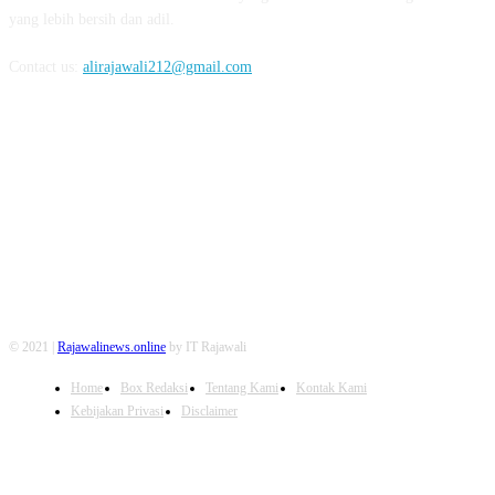
yang lebih bersih dan adil.
Contact us:
alirajawali212@gmail.com
FOLLOW US
© 2021 |
Rajawalinews.online
by IT Rajawali
Home
Box Redaksi
Tentang Kami
Kontak Kami
Kebijakan Privasi
Disclaimer