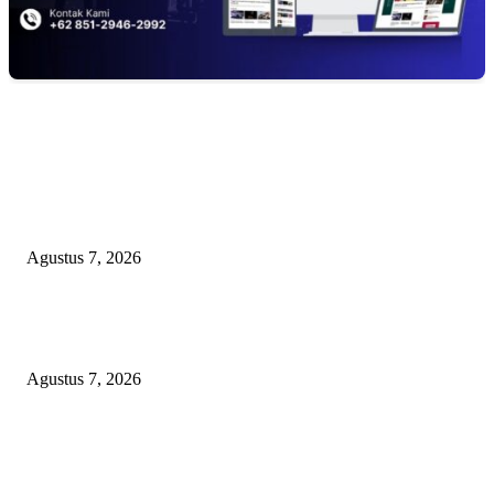
EDITOR PICKS
Lurah Sako Bersama Ketua LPMK dan RT Ajak Warga Gotong Royong
Agustus 7, 2026
Pertama di Sumsel, Rumah Sehat BAZNAS Kota Palembang Jadi Simbol
Kepedulian dan Keberkahan
Agustus 7, 2026
DARAH IBU DI UJUNG SENJATA API: VONIS GUSMADI WIRANAT
MENGINJAK-INJAK RASA KEADILAN PUBLIK!