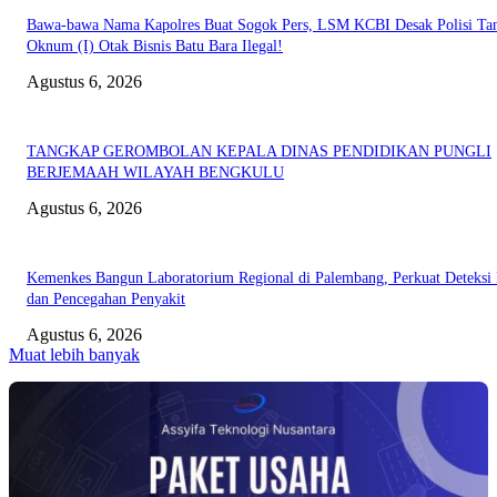
Bawa-bawa Nama Kapolres Buat Sogok Pers, LSM KCBI Desak Polisi Ta
Oknum (I) Otak Bisnis Batu Bara Ilegal!
Agustus 6, 2026
TANGKAP GEROMBOLAN KEPALA DINAS PENDIDIKAN PUNGLI
BERJEMAAH WILAYAH BENGKULU
Agustus 6, 2026
Kemenkes Bangun Laboratorium Regional di Palembang, Perkuat Deteksi 
dan Pencegahan Penyakit
Agustus 6, 2026
Muat lebih banyak