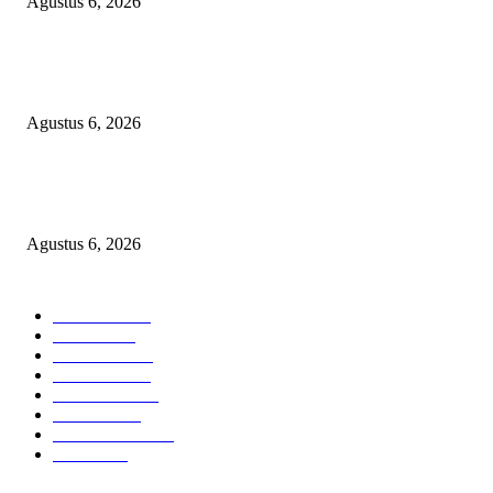
Agustus 6, 2026
Bawa-bawa Nama Kapolres Buat Sogok Pers, LSM KCBI Desak Polisi Ta
Oknum (I) Otak Bisnis Batu Bara Ilegal!
Agustus 6, 2026
TANGKAP GEROMBOLAN KEPALA DINAS PENDIDIKAN PUNGLI
BERJEMAAH WILAYAH BENGKULU
Agustus 6, 2026
POPULAR CATEGORY
Headline
2835
Bekasi
1718
Sumatera
1507
Peristiwa
1183
Purwakarta
842
Nasional
586
Pemerintahan
537
Jakarta
475