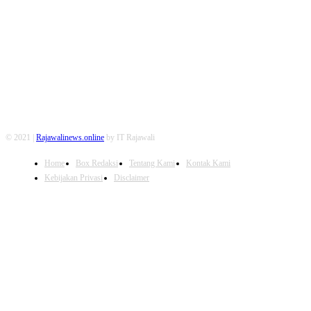
FOLLOW US
© 2021 |
Rajawalinews.online
by IT Rajawali
Home
Box Redaksi
Tentang Kami
Kontak Kami
Kebijakan Privasi
Disclaimer