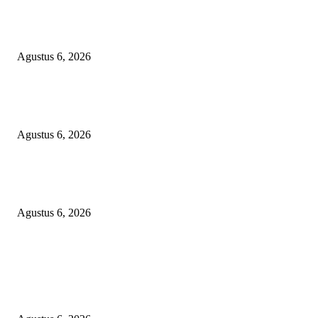
TOPENG BUALAN ‘SALAH KETIK’ RP95,4 MILIAR: CARA HALUS 
SKPD KABUPATEN BOGOR SEMBUNYIKAN BIAYA PESTA MEETI
DI HOTEL MEWAH
Agustus 6, 2026
Bawa-bawa Nama Kapolres Buat Sogok Pers, LSM KCBI Desak Polisi Ta
Oknum (I) Otak Bisnis Batu Bara Ilegal!
Agustus 6, 2026
TANGKAP GEROMBOLAN KEPALA DINAS PENDIDIKAN PUNGLI
BERJEMAAH WILAYAH BENGKULU
Agustus 6, 2026
POPULAR POSTS
TOPENG BUALAN ‘SALAH KETIK’ RP95,4 MILIAR: CARA HALUS 
SKPD KABUPATEN BOGOR SEMBUNYIKAN BIAYA PESTA MEETI
DI HOTEL MEWAH