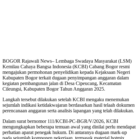
BOGOR Rajawali News– Lembaga Swadaya Masyarakat (LSM)
Kemilau Cahaya Bangsa Indonesia (KCBI) Cabang Bogor resmi
mengajukan permohonan penyelidikan kepada Kejaksaan Negeri
Kabupaten Bogor terkait dugaan penyimpangan anggaran dalam
kegiatan pembangunan jalan di Desa Cipeucang, Kecamatan
Cileungsi, Kabupaten Bogor Tahun Anggaran 2025.
Langkah tersebut dilakukan setelah KCBI mengaku menemukan
sejumlah indikasi ketidakwajaran berdasarkan hasil telaah dokumen
perencanaan anggaran serta analisis lapangan yang telah dilakukan.
Dalam surat bernomor 111/KCBI-PC-BGR/V/2026, KCBI
mengungkapkan beberapa temuan awal yang dinilai perlu mendapat
perhatian aparat penegak hukum. Di antaranya dugaan mark-up
pada sejumlah komponen pekerjaan, termasuk material hotmix,