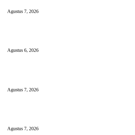
Menyeluruh
Agustus 7, 2026
TOPENG BUALAN ‘SALAH KETIK’ RP95,4 MILIAR: CARA HALUS 
SKPD KABUPATEN BOGOR SEMBUNYIKAN BIAYA PESTA MEETI
DI HOTEL MEWAH
Agustus 6, 2026
POPULAR POSTS
ANGKUTAN BATU BARA ILEGAL TAMPA DOKUMEN MUARA EN
LAMPUNG DIDUGA KERAS DIBEKINGI PARA OKNUM TNI
Agustus 7, 2026
WRC PAN-RI Soroti Temuan BPK pada Dinas Perkim Kota Prabumulih at
Belanja Proyek Jalan Rp6,62 Miliar, Desak APH Lakukan Pendalaman
Menyeluruh
Agustus 7, 2026