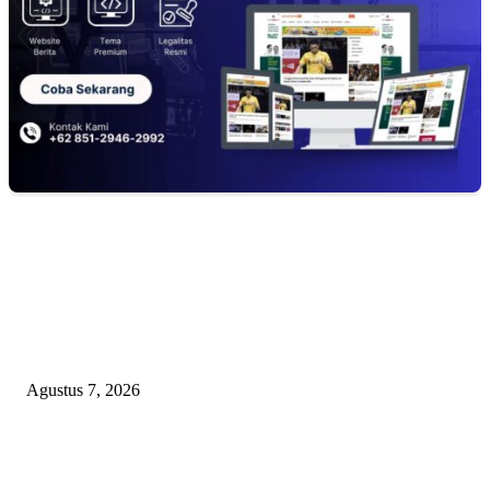
EDITOR PICKS
ANGKUTAN BATU BARA ILEGAL TAMPA DOKUMEN MUARA EN
LAMPUNG DIDUGA KERAS DIBEKINGI PARA OKNUM TNI
Agustus 7, 2026
WRC PAN-RI Soroti Temuan BPK pada Dinas Perkim Kota Prabumulih at
Belanja Proyek Jalan Rp6,62 Miliar, Desak APH Lakukan Pendalaman