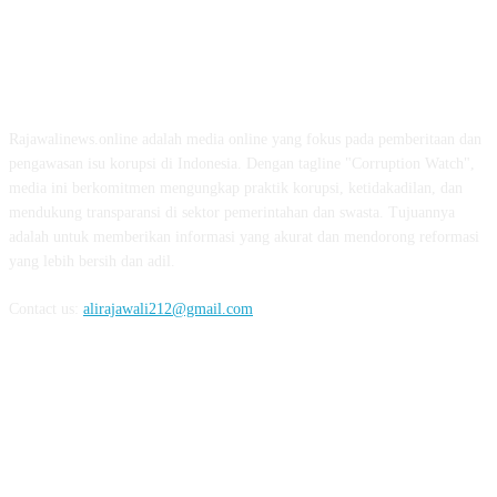
ABOUT US
Rajawalinews.online adalah media online yang fokus pada pemberitaan dan
pengawasan isu korupsi di Indonesia. Dengan tagline "Corruption Watch",
media ini berkomitmen mengungkap praktik korupsi, ketidakadilan, dan
mendukung transparansi di sektor pemerintahan dan swasta. Tujuannya
adalah untuk memberikan informasi yang akurat dan mendorong reformasi
yang lebih bersih dan adil.
Contact us:
alirajawali212@gmail.com
FOLLOW US