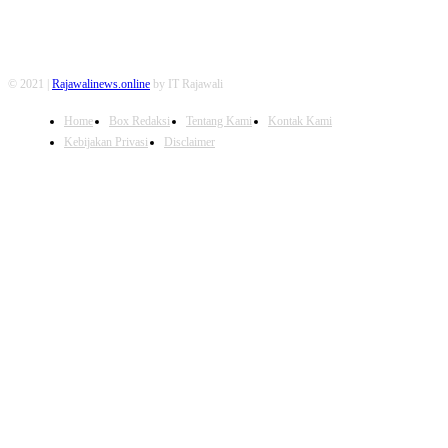
© 2021 |
Rajawalinews.online
by IT Rajawali
Home
Box Redaksi
Tentang Kami
Kontak Kami
Kebijakan Privasi
Disclaimer