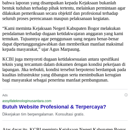
bahwa laporan yang disampaikan kepada Kejaksaan bukanlah
bentuk tuduhan terhadap pihak tertentu, melainkan permintaan agar
dilakukan pemeriksaan secara objektif dan profesional terhadap
seluruh proses perencanaan maupun pelaksanaan kegiatan.
“Kami meminta Kejaksaan Negeri Kabupaten Bogor melakukan
pendalaman terhadap dugaan ketidakwajaran anggaran yang kami
temukan. Tujuannya agar penggunaan uang negara benar-benar
dapat dipertanggungjawabkan dan memberikan manfaat maksimal
kepada masyarakat,” ujar Agus Marpaung.
KCBI juga menyoroti dugaan ketidaksesuaian antara spesifikasi
teknis yang tercantum dalam dokumen dengan kondisi pekerjaan di
lapangan. Jika terbukti, kondisi tersebut berpotensi berdampak pada
kualitas infrastruktur yang dibangun serta menimbulkan kerugian
bagi masyarakat sebagai penerima manfaat pembangunan.
ⓘ
Ads
assyifateknologinusantara.com
Butuh Website Profesional & Terpercaya?
Dikerjakan tim berpengalaman. Konsultasi gratis.
Atas dasar itu, KCBI meminta Kejaksaan Negeri Kabupaten Bogor