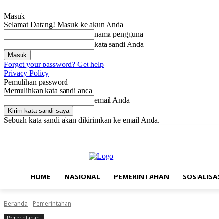
Masuk
Selamat Datang! Masuk ke akun Anda
nama pengguna
kata sandi Anda
Forgot your password? Get help
Privacy Policy
Pemulihan password
Memulihkan kata sandi anda
email Anda
Sebuah kata sandi akan dikirimkan ke email Anda.
Jumat, Agustus 7, 2026
Masuk / Bergabung
Home
Nasional
Pe
HOME
NASIONAL
PEMERINTAHAN
SOSIALISA
Beranda
Pemerintahan
Pemerintahan