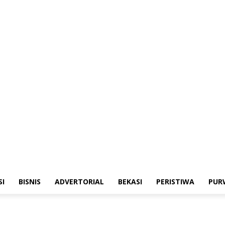
merintahan
Sosialisasi
Bisnis
Advertorial
Bekasi
Peristiwa
Purwakarta
SI
BISNIS
ADVERTORIAL
BEKASI
PERISTIWA
PUR