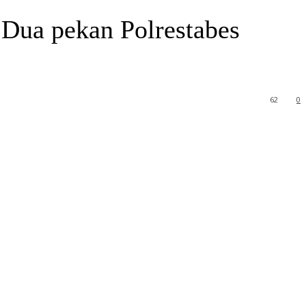
Dua pekan Polrestabes
62
0