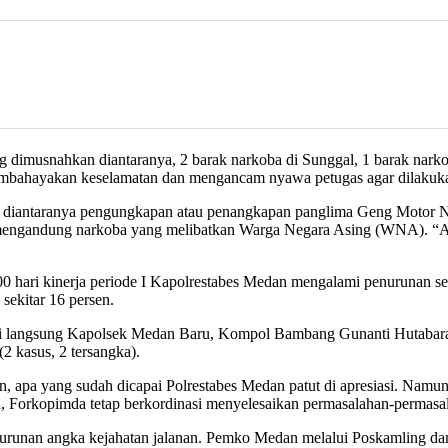
ng dimusnahkan diantaranya, 2 barak narkoba di Sunggal, 1 barak nar
embahayakan keselamatan dan mengancam nyawa petugas agar dilakukan
n diantaranya pengungkapan atau penangkapan panglima Geng Motor NK
mengandung narkoba yang melibatkan Warga Negara Asing (WNA). “Angg
0 hari kinerja periode I Kapolrestabes Medan mengalami penurunan se
sekitar 16 persen.
iasi langsung Kapolsek Medan Baru, Kompol Bambang Gunanti Hutabara
2 kasus, 2 tersangka).
pa yang sudah dicapai Polrestabes Medan patut di apresiasi. Namun, k
u, Forkopimda tetap berkordinasi menyelesaikan permasalahan-permasa
urunan angka kejahatan jalanan. Pemko Medan melalui Poskamling dan