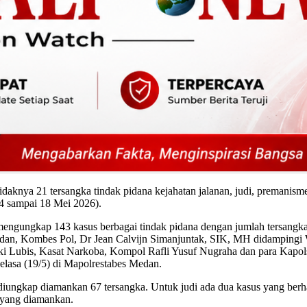
daknya 21 tersangka tindak pidana kejahatan jalanan, judi, premanism
4 sampai 18 Mei 2026).
 mengungkap 143 kasus berbagai tindak pidana dengan jumlah tersangk
Medan, Kombes Pol, Dr Jean Calvijn Simanjuntak, SIK, MH didamping
 Lubis, Kasat Narkoba, Kompol Rafli Yusuf Nugraha dan para Kapolse
Selasa (19/5) di Mapolrestabes Medan.
il diungkap diamankan 67 tersangka. Untuk judi ada dua kasus yang be
 yang diamankan.