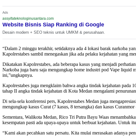
Ads
assyifateknologinusantara.com
Website Bisnis Siap Ranking di Google
Desain modern + SEO teknis untuk UMKM & perusahaan.
“Dalam 2 minggu terakhir, setidaknya ada 4 lokasi barak narkoba ya
Kapolrestabes sambil menegaskan jika ada pelaku kejahatan yang m
Dikatakan Kapolrestabes, ada beberapa kasus yang menjadi perhatia
Narkoba juga baru saja mengungkap home industri pod Vape liquid 
ini,”ungkapnya.
Kapolrestabes juga mengklaim bahwa angka tindak kejahatan pada 10
tahap II angka tindak kejahatan di Kota Medan mengalami penurunan 
Di sela-sela konferensi pers, Kapolrestabes Medan juga mengapres
mengungkap kasus Curat (7 kasus, 8 tersangka) dan kasus Curanmor (
Sementara, Walikota Medan, Rico Tri Putra Bayu Waas menambahkan, a
kesempatan pasti ada upaya-upaya untuk berbuat kejahatan. Untuk it
“Kami akan pecahkan satu persatu. Kita mulai merasakan adanya pen