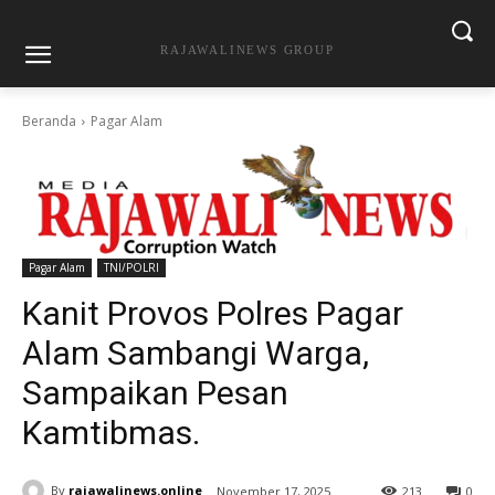
RAJAWALINEWS GROUP
Beranda
Pagar Alam
Pagar Alam
TNI/POLRI
Kanit Provos Polres Pagar
Alam Sambangi Warga,
Sampaikan Pesan
Kamtibmas.
By
rajawalinews.online
November 17, 2025
213
0