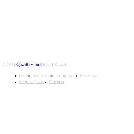
FOLLOW US
© 2021 |
Rajawalinews.online
by IT Rajawali
Home
Box Redaksi
Tentang Kami
Kontak Kami
Kebijakan Privasi
Disclaimer