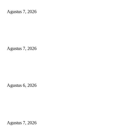
LAMPUNG DIDUGA KERAS DIBEKINGI PARA OKNUM TNI
Agustus 7, 2026
WRC PAN-RI Soroti Temuan BPK pada Dinas Perkim Kota Prabumulih at
Belanja Proyek Jalan Rp6,62 Miliar, Desak APH Lakukan Pendalaman
Menyeluruh
Agustus 7, 2026
TOPENG BUALAN ‘SALAH KETIK’ RP95,4 MILIAR: CARA HALUS 
SKPD KABUPATEN BOGOR SEMBUNYIKAN BIAYA PESTA MEETI
DI HOTEL MEWAH
Agustus 6, 2026
POPULAR POSTS
ANGKUTAN BATU BARA ILEGAL TAMPA DOKUMEN MUARA EN
LAMPUNG DIDUGA KERAS DIBEKINGI PARA OKNUM TNI
Agustus 7, 2026