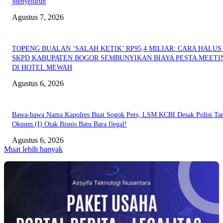
Menyeluruh
Agustus 7, 2026
TOPENG BUALAN ‘SALAH KETIK’ RP95,4 MILIAR: CARA HALUS 
SKPD KABUPATEN BOGOR SEMBUNYIKAN BIAYA PESTA MEETI
DI HOTEL MEWAH
Agustus 6, 2026
Bawa-bawa Nama Kapolres Buat Sogok Pers, LSM KCBI Desak Polisi Ta
Oknum (I) Otak Bisnis Batu Bara Ilegal!
Agustus 6, 2026
Muat lebih banyak