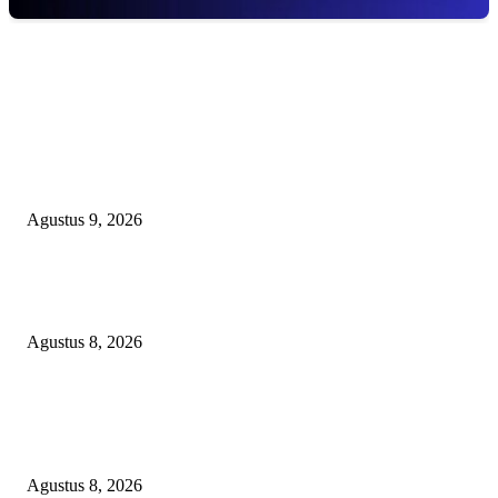
EDITOR PICKS
Ketua PDHI Sumsel: Kemerdekaan Bukan Sekadar Perayaan, tetapi Seman
untuk Terus Mengabdi
Agustus 9, 2026
PEMKAB BEKASI KEHILANGAN 61 KENDARAAN RODA EMPAT
DILIBAS PEJABAT ATAU PENJAHAT
Agustus 8, 2026
RAKYAT KECIL DIPERAS, SERTIFIKAT PTSL DITUMBALKAN UT
Relawan Pembela Prabowo Ali Sofyan Minta APH Tangkap Oknum Kades
Bangsat Madugondo: Ini Pengkhianatan Terhadap Program Presiden!
Agustus 8, 2026