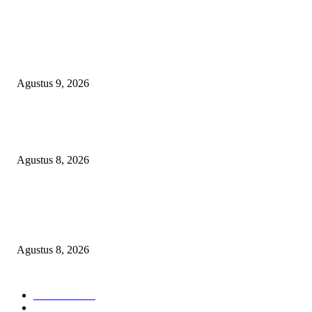
POPULAR POSTS
Ketua PDHI Sumsel: Kemerdekaan Bukan Sekadar Perayaan, tetapi Seman
untuk Terus Mengabdi
Agustus 9, 2026
PEMKAB BEKASI KEHILANGAN 61 KENDARAAN RODA EMPAT
DILIBAS PEJABAT ATAU PENJAHAT
Agustus 8, 2026
RAKYAT KECIL DIPERAS, SERTIFIKAT PTSL DITUMBALKAN UT
Relawan Pembela Prabowo Ali Sofyan Minta APH Tangkap Oknum Kades
Bangsat Madugondo: Ini Pengkhianatan Terhadap Program Presiden!
Agustus 8, 2026
POPULAR CATEGORY
Headline
2839
Bekasi
1722