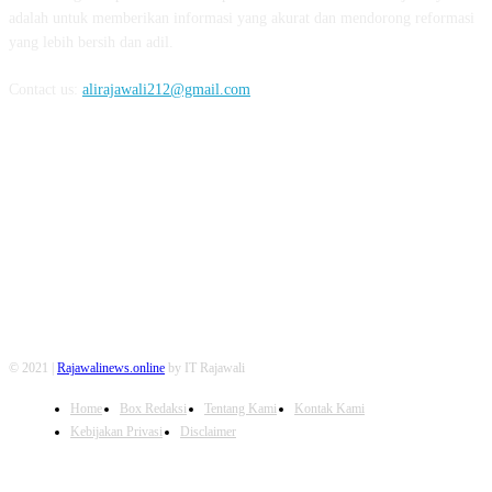
adalah untuk memberikan informasi yang akurat dan mendorong reformasi
yang lebih bersih dan adil.
Contact us:
alirajawali212@gmail.com
FOLLOW US
© 2021 |
Rajawalinews.online
by IT Rajawali
Home
Box Redaksi
Tentang Kami
Kontak Kami
Kebijakan Privasi
Disclaimer