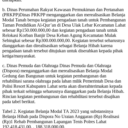
b. Dinas Perumahan Rakyat Kawasan Permukiman dan Pertanahan
(PRKPP)Dinas PRKPP menganggarkan dan merealisasikan Belanja
Modal Tanah berupa kegiatan pengadaan tanah untuk Pembangunan
Taman Pendidikan Al-Qur’an di Desa Ulak Lebar Kecamatan Lahat
sebesar Rp150.000.000,00 dan kegiatan pengadaan tanah untuk
Relokasi Korban Banjir Desa Keban Agung Kecamatan Mulak
Sebingkai sebesar Rp300.000.000,00. Kegiatan tersebut seharusnya
dianggarkan dan direalisasikan sebagai Belanja Hibah karena
pengadaan tanah tersebut ditujukan untuk diserahkan kepada pihak
ketiga/masyarakat.
c. Dinas Pemuda dan Olahraga Dinas Pemuda dan Olahraga
(Dispora) menganggarkan dan merealisasikan Belanja Modal
Gedung dan Bangunan untuk kegiatan pembangunan dan
rehabilitasi sarana olahraga pada lahan milik Pemerintah Desa dan
Polisi Resort Kabupaten Lahat serta akan diserahterimakan kepada
pihak terkait sehingga seharusnya dianggarkan pada Belanja Hibah.
Rincian kegiatan pembangunan dan rehabilitasi tersebut disajikan
pada tabel berikut.
Tabel 2. Kegiatan Belanja Modal TA 2023 yang substansinya
Belanja Hibah pada Dispora No Uraian Anggaran (Rp) Realisasi
(Rp)1 Rehab Pembangunan Lapangan Tenis Polres Lahat
192.418.431,00, . 188.318.000,00.