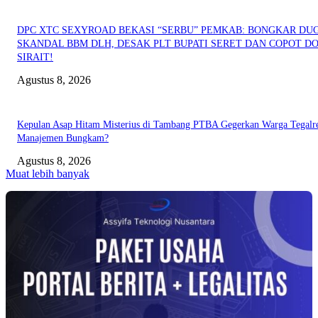
DPC XTC SEXYROAD BEKASI “SERBU” PEMKAB: BONGKAR DU
SKANDAL BBM DLH, DESAK PLT BUPATI SERET DAN COPOT DO
SIRAIT!
Agustus 8, 2026
Kepulan Asap Hitam Misterius di Tambang PTBA Gegerkan Warga Tegalre
Manajemen Bungkam?
Agustus 8, 2026
Muat lebih banyak