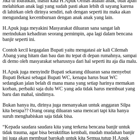
Jika di Ibaratkan, masih kata H.Apuk Ormas adalah anak, buat apah
melahirkan anak lagi yang sudah pasti akan lebih di sayang karena
di lahirkan oleh dirinya sendiri, nah dengan seperti itu maka akan
mengundang kecemburuan dengan anak anak yang lain.
H.Apuk juga meyakini Masyarakat diluaran sana sangat lah
merindukan kehadiran seorang pemimpin, apa lagi dalam bencana
banjir seperti ini.
Contoh kecil kegagalan Bupati yaitu mengatasi air kali Cilemah
Abang yang hitam dan bau dan itu tepat di depan rumahnya, sampai
di demo oleh masyarakat seharusnya dari hal seperti itu aja dia malu.
H.Apuk juga menyindir Bupati sekarang diluaran sana menyebut
Bupati Bekasi sebagai Bupati WC, kenapa harus buat WC
sedangkan jalan belah di mana mana yang setiap harinya memakan
korban, perbaiki saja dulu WC yang ada tidak harus membuat yang
baru dan mahal, sindirnya.
Bukan hanya itu, dirinya juga menanyakan untuk anggaran Silpa
kita berapa?? Orang orang diluaran sana mencari tapi kita hanya
suruh menghabiskan saja tidak bisa.
“Kepada saudara saudara kita yang terkena bencana banjir untuk
tidak trauma, agar bisa beraktifitas kembali, mudah mudahan banjir
ini juga akan membuat barokah untuk kita Semua.tutup H.Apuk