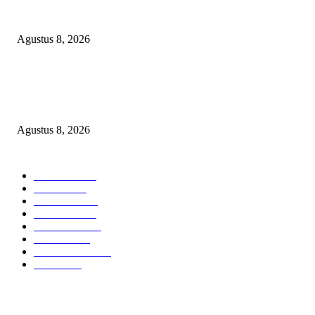
Relawan Pembela Prabowo Ali Sofyan Minta APH Tangkap Oknum Kades
Bangsat Madugondo: Ini Pengkhianatan Terhadap Program Presiden!
Agustus 8, 2026
DPC XTC SEXYROAD BEKASI “SERBU” PEMKAB: BONGKAR DU
SKANDAL BBM DLH, DESAK PLT BUPATI SERET DAN COPOT DO
SIRAIT!
Agustus 8, 2026
POPULAR CATEGORY
Headline
2839
Bekasi
1722
Sumatera
1507
Peristiwa
1183
Purwakarta
842
Nasional
586
Pemerintahan
537
Jakarta
476