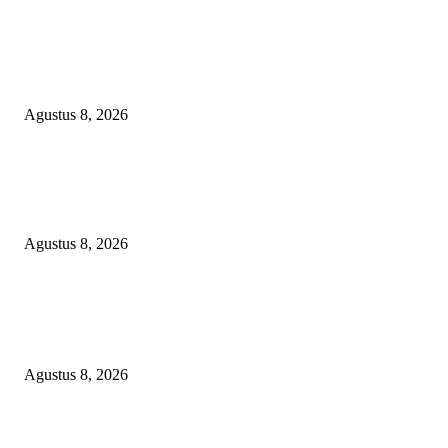
RAKYAT KECIL DIPERAS, SERTIFIKAT PTSL DITUMBALKAN UT
Relawan Pembela Prabowo Ali Sofyan Minta APH Tangkap Oknum Kades
Bangsat Madugondo: Ini Pengkhianatan Terhadap Program Presiden!
Agustus 8, 2026
DPC XTC SEXYROAD BEKASI “SERBU” PEMKAB: BONGKAR DU
SKANDAL BBM DLH, DESAK PLT BUPATI SERET DAN COPOT DO
SIRAIT!
Agustus 8, 2026
POPULAR POSTS
PEMKAB BEKASI KEHILANGAN 61 KENDARAAN RODA EMPAT
DILIBAS PEJABAT ATAU PENJAHAT
Agustus 8, 2026
RAKYAT KECIL DIPERAS, SERTIFIKAT PTSL DITUMBALKAN UT