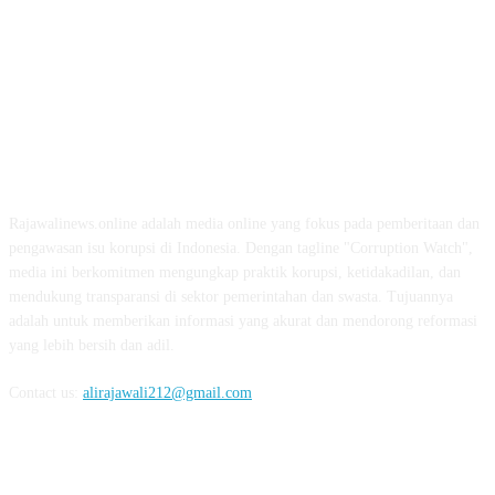
ABOUT US
Rajawalinews.online adalah media online yang fokus pada pemberitaan dan
pengawasan isu korupsi di Indonesia. Dengan tagline "Corruption Watch",
media ini berkomitmen mengungkap praktik korupsi, ketidakadilan, dan
mendukung transparansi di sektor pemerintahan dan swasta. Tujuannya
adalah untuk memberikan informasi yang akurat dan mendorong reformasi
yang lebih bersih dan adil.
Contact us:
alirajawali212@gmail.com
FOLLOW US