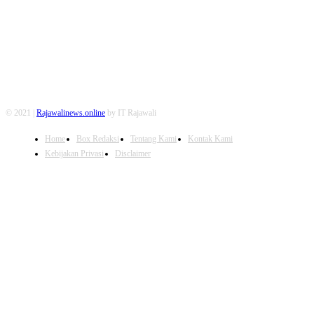
© 2021 |
Rajawalinews.online
by IT Rajawali
Home
Box Redaksi
Tentang Kami
Kontak Kami
Kebijakan Privasi
Disclaimer