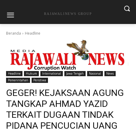
RAJAWALINEWS GROUP
Beranda
Headline
Headline
Hukum
International
Jawa Tengah
Nasional
News
Pemerintahan
Peristiwa
GEGER! KEJAKSAAN AGUNG
TANGKAP AHMAD YAZID
TERKAIT DUGAAN TINDAK
PIDANA PENCUCIAN UANG