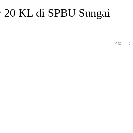
r 20 KL di SPBU Sungai
412
0