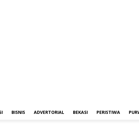
merintahan
Sosialisasi
Bisnis
Advertorial
Bekasi
Peristiwa
Purwakarta
SI
BISNIS
ADVERTORIAL
BEKASI
PERISTIWA
PUR