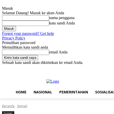
Masuk
Selamat Datang! Masuk ke akun Anda
nama pengguna
kata sandi Anda
Forgot your password? Get help
Privacy Policy
Pemulihan password
Memulihkan kata sandi anda
email Anda
Sebuah kata sandi akan dikirimkan ke email Anda.
Jumat, Agustus 7, 2026
Masuk / Bergabung
Home
Nasional
Pe
HOME
NASIONAL
PEMERINTAHAN
SOSIALISA
Beranda
Sumsel
Sumsel