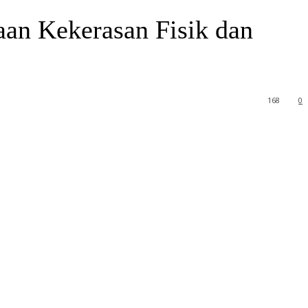
an Kekerasan Fisik dan
168
0