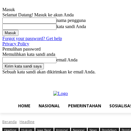
Masuk
Selamat Datang! Masuk ke akun Anda
nama pengguna
kata sandi Anda
Forgot your password? Get help
Privacy Policy
Pemulihan password
Memulihkan kata sandi anda
email Anda
Sebuah kata sandi akan dikirimkan ke email Anda.
Jumat, Agustus 7, 2026
Masuk / Bergabung
Home
Nasional
Pe
HOME
NASIONAL
PEMERINTAHAN
SOSIALISA
Beranda
Headline
Headline
Hukum
Jawa Barat
Kriminal
Nasional
News
Pendidkan
Perist