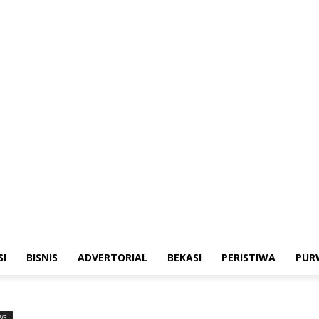
merintahan
Sosialisasi
Bisnis
Advertorial
Bekasi
Peristiwa
Purwakarta
SI
BISNIS
ADVERTORIAL
BEKASI
PERISTIWA
PUR
iwa