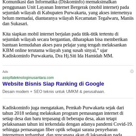
Komunikasi dan Informatika (Diskominfo) memaksimalkan
penggunaan Unit Layanan Internet Bergerak (mobil internet) pada
sejumlah wilayah di Kabupaten Purwakarta, yang akses internetnya
belum memadai, diantaranya wilayah Kecamatan Tegalwaru, Maniis
dan Sukasari.
Kita siapkan mobil internet berjalan pada titik-titik tertentu di
sejumlah wilayah secara bergantian, diharapkan bisa memberikan
bantuan kemudahan akses para pelajar yang tengah melaksankan
KBM online terutama wilayah yang susah sinyal,” ujar
Kadiskominfo Purwakarta, Dra Hj.Siti Ida Hamidah MM.
ⓘ
Ads
assyifateknologinusantara.com
Website Bisnis Siap Ranking di Google
Desain modern + SEO teknis untuk UMKM & perusahaan.
Kadiskominfo juga mengatakan, Pemkab Purwakarta sejak dari
tahun 2018 sedang melakukan program pemasangan internet di
setiap desa dan baru terpasang di beberapa desa, akan tetapi
pelaksanaan tahun ini terkendala dengan adanya pandemi Covid-19.
sehingga pemasangan fiber optik sebagai sarana penyebaran
internetpun terhambat, dan rencanana akan di laksanakan pada