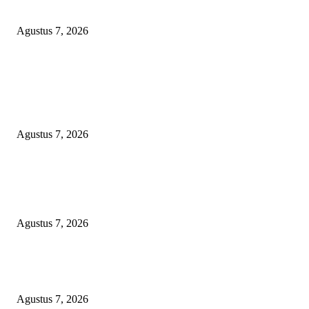
Sumenep Masuk Angin
Agustus 7, 2026
POPULAR POSTS
Kaperwil Sumsel Media Rajawalinews Angkat Bicara Dugaan Penggelapa
Desa Rp84 Juta, Kades Argomulyo Belitang Jaya Hilang 3 Bulan Bawa
Anggaran Pembangunan
Agustus 7, 2026
KELALAIAN HUKUM PEMKAB SAROLANGUN: SK DIREKTUR
PERUMDA TSB DINYATAKAN CACAT TOTAL, PENGACARA SENI
KULITI OPINI KUASA HUKUM BUPATI
Agustus 7, 2026
Sepuluh Tahun Beroperasi, Limbah Cemari Lahan Warga, Diduga DLH
Sumenep Masuk Angin
Agustus 7, 2026