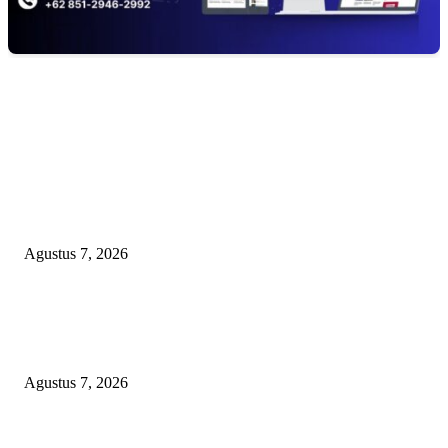
EDITOR PICKS
Kaperwil Sumsel Media Rajawalinews Angkat Bicara Dugaan Penggelapa
Desa Rp84 Juta, Kades Argomulyo Belitang Jaya Hilang 3 Bulan Bawa
Anggaran Pembangunan
Agustus 7, 2026
KELALAIAN HUKUM PEMKAB SAROLANGUN: SK DIREKTUR
PERUMDA TSB DINYATAKAN CACAT TOTAL, PENGACARA SENI
KULITI OPINI KUASA HUKUM BUPATI
Agustus 7, 2026
Sepuluh Tahun Beroperasi, Limbah Cemari Lahan Warga, Diduga DLH