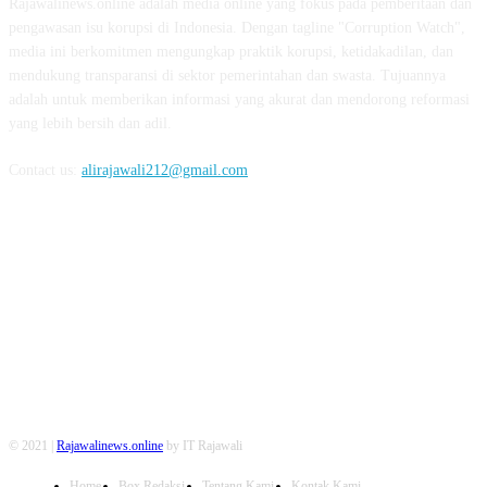
Rajawalinews.online adalah media online yang fokus pada pemberitaan dan
pengawasan isu korupsi di Indonesia. Dengan tagline "Corruption Watch",
media ini berkomitmen mengungkap praktik korupsi, ketidakadilan, dan
mendukung transparansi di sektor pemerintahan dan swasta. Tujuannya
adalah untuk memberikan informasi yang akurat dan mendorong reformasi
yang lebih bersih dan adil.
Contact us:
alirajawali212@gmail.com
FOLLOW US
© 2021 |
Rajawalinews.online
by IT Rajawali
Home
Box Redaksi
Tentang Kami
Kontak Kami