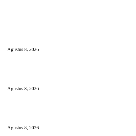
EDITOR PICKS
PEMKAB BEKASI KEHILANGAN 61 KENDARAAN RODA EMPAT
DILIBAS PEJABAT ATAU PENJAHAT
Agustus 8, 2026
RAKYAT KECIL DIPERAS, SERTIFIKAT PTSL DITUMBALKAN UT
Relawan Pembela Prabowo Ali Sofyan Minta APH Tangkap Oknum Kades
Bangsat Madugondo: Ini Pengkhianatan Terhadap Program Presiden!
Agustus 8, 2026
DPC XTC SEXYROAD BEKASI “SERBU” PEMKAB: BONGKAR DU
SKANDAL BBM DLH, DESAK PLT BUPATI SERET DAN COPOT DO
SIRAIT!
Agustus 8, 2026
POPULAR POSTS