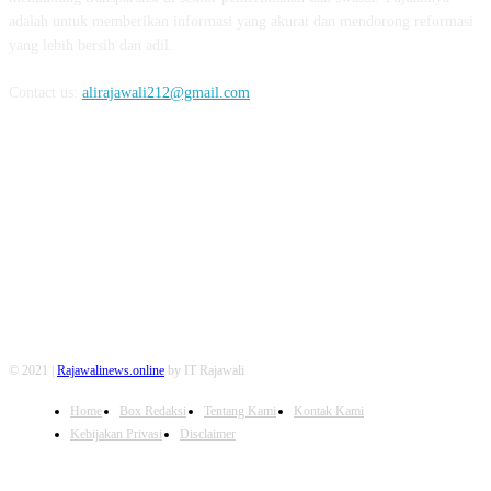
adalah untuk memberikan informasi yang akurat dan mendorong reformasi
yang lebih bersih dan adil.
Contact us:
alirajawali212@gmail.com
FOLLOW US
© 2021 |
Rajawalinews.online
by IT Rajawali
Home
Box Redaksi
Tentang Kami
Kontak Kami
Kebijakan Privasi
Disclaimer