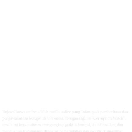
ABOUT US
Rajawalinews.online adalah media online yang fokus pada pemberitaan dan
pengawasan isu korupsi di Indonesia. Dengan tagline "Corruption Watch",
media ini berkomitmen mengungkap praktik korupsi, ketidakadilan, dan
mendukung transparansi di sektor pemerintahan dan swasta. Tujuannya