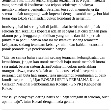
Sementara itu, Imron selaku Kepala sekolah MTs Negeri 4 Bekasi
yang berhasil di konfirmasi via telpon selulernya pihaknya
mengakui adanya penjualan Seragam tersebut, menurutnya itu
semua adalah tanggungjawab koperasi dengan sambil menyebut kiai
besar dan tokoh yang sudah cukup kondang di negeri ini.
ironisnya, hal ini sering kali di jadikan alat berbisnis oleh pihak
sekolah dan sekaligus koperasi adalah sebagai alat cuci tangan para
oknum penyelenggara pendidikan yang rakus dan tidak pernah
punya rasa peduli bahwa saat ini masyarakat sedang terancam
kelaparan, sedang terancam kebangkrutan, dan bahkan terancam
porak poranda nya perekonomian bangsa.
“kita tau semua bahwa saat ini sedang terancam kebangkrutan dan
kemiskinan, jangan kan untuk membeli baju untuk membeli kuota
saja untuk belajar sistem daring/online ini cukup melelahkan
orangtua siswa, masa sekolah atau koperasi sekolah seperti buta
perasaan dan buta hati sampai tega mengambil keuntungan di balik
kondisi seperti ini”, Ujar BOSARI SETIA PERMANA Ketua
Gerakan Nasional Pemberantasan Korupsi (GNPK) Kabupaten
Bekasi.
“masa iya belajarnya daring harus beli baju seragam di sekolah, buat
apa itu baju”, tutur Bosari dengan nada geram.