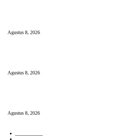
PEMKAB BEKASI KEHILANGAN 61 KENDARAAN RODA EMPAT
DILIBAS PEJABAT ATAU PENJAHAT
Agustus 8, 2026
RAKYAT KECIL DIPERAS, SERTIFIKAT PTSL DITUMBALKAN UT
Relawan Pembela Prabowo Ali Sofyan Minta APH Tangkap Oknum Kades
Bangsat Madugondo: Ini Pengkhianatan Terhadap Program Presiden!
Agustus 8, 2026
DPC XTC SEXYROAD BEKASI “SERBU” PEMKAB: BONGKAR DU
SKANDAL BBM DLH, DESAK PLT BUPATI SERET DAN COPOT DO
SIRAIT!
Agustus 8, 2026
POPULAR CATEGORY
Headline
2839
Bekasi
1722