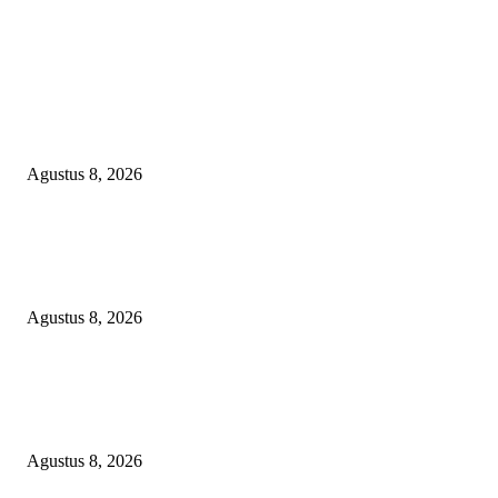
EDITOR PICKS
PEMKAB BEKASI KEHILANGAN 61 KENDARAAN RODA EMPAT
DILIBAS PEJABAT ATAU PENJAHAT
Agustus 8, 2026
RAKYAT KECIL DIPERAS, SERTIFIKAT PTSL DITUMBALKAN UT
Relawan Pembela Prabowo Ali Sofyan Minta APH Tangkap Oknum Kades
Bangsat Madugondo: Ini Pengkhianatan Terhadap Program Presiden!
Agustus 8, 2026
DPC XTC SEXYROAD BEKASI “SERBU” PEMKAB: BONGKAR DU
SKANDAL BBM DLH, DESAK PLT BUPATI SERET DAN COPOT DO
SIRAIT!
Agustus 8, 2026
POPULAR POSTS