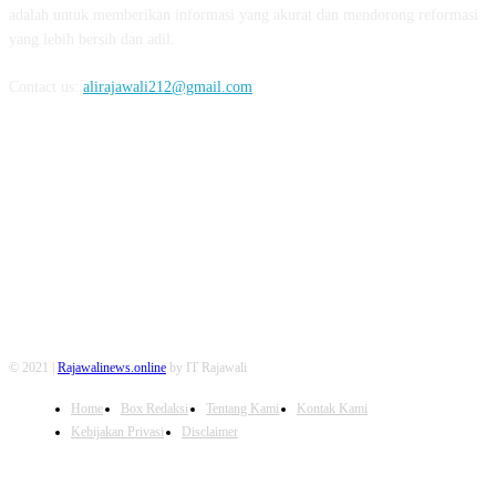
adalah untuk memberikan informasi yang akurat dan mendorong reformasi
yang lebih bersih dan adil.
Contact us:
alirajawali212@gmail.com
FOLLOW US
© 2021 |
Rajawalinews.online
by IT Rajawali
Home
Box Redaksi
Tentang Kami
Kontak Kami
Kebijakan Privasi
Disclaimer