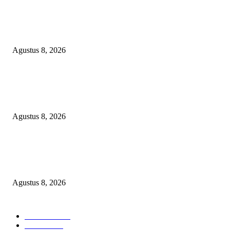
PEMKAB BEKASI KEHILANGAN 61 KENDARAAN RODA EMPAT
DILIBAS PEJABAT ATAU PENJAHAT
Agustus 8, 2026
RAKYAT KECIL DIPERAS, SERTIFIKAT PTSL DITUMBALKAN UT
Relawan Pembela Prabowo Ali Sofyan Minta APH Tangkap Oknum Kades
Bangsat Madugondo: Ini Pengkhianatan Terhadap Program Presiden!
Agustus 8, 2026
DPC XTC SEXYROAD BEKASI “SERBU” PEMKAB: BONGKAR DU
SKANDAL BBM DLH, DESAK PLT BUPATI SERET DAN COPOT DO
SIRAIT!
Agustus 8, 2026
POPULAR CATEGORY
Headline
2839
Bekasi
1722