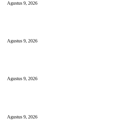
Agustus 9, 2026
TOPENG “UMKM BERSAMA BAHAGIA 02” DI BALIK BISNIS
SERAGAM SMAN 1 BABELAN: PUNGLI TERSELUBUNG RP1,95 JU
WAJIB CASH!
Agustus 9, 2026
PJ KADES LIPULALONGO MINTA INSPEKTORAT DAN KEJARI
BANGGAI LAUT PERIKSA DIRINYA DALAM DUGAAN PENGALI
ANGGARAN UNTUK PELAKSANAAN PAW
Agustus 9, 2026
POPULAR POSTS
Polsek Sungai Rotan Ungkap Kasus Pencurian Sepeda Motor, Seorang Resi
Diamankan
Agustus 9, 2026