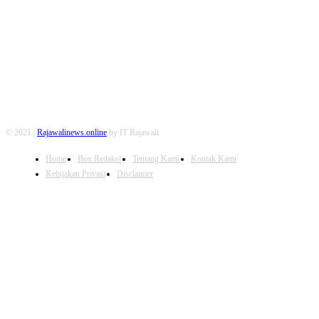
FOLLOW US
© 2021 |
Rajawalinews.online
by IT Rajawali
Home
Box Redaksi
Tentang Kami
Kontak Kami
Kebijakan Privasi
Disclaimer