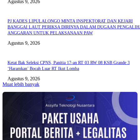
Agustus 9, 2026
PJ KADES LIPULALONGO MINTA INSPEKTORAT DAN KEJARI
BANGGAI LAUT PERIKSA DIRINYA DALAM DUGAAN PENGALI
ANGGARAN UNTUK PELAKSANAAN PAW
Agustus 9, 2026
Ketat Bak Seleksi CPNS, Panitia 17-an RT 03 RW 08 KSB Grande 3
‘Haramkan’ Bocah Luar RT Ikut Lomba
Agustus 9, 2026
Muat lebih banyak