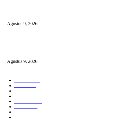
TOPENG “UMKM BERSAMA BAHAGIA 02” DI BALIK BISNIS
SERAGAM SMAN 1 BABELAN: PUNGLI TERSELUBUNG RP1,95 JU
WAJIB CASH!
Agustus 9, 2026
PJ KADES LIPULALONGO MINTA INSPEKTORAT DAN KEJARI
BANGGAI LAUT PERIKSA DIRINYA DALAM DUGAAN PENGALI
ANGGARAN UNTUK PELAKSANAAN PAW
Agustus 9, 2026
POPULAR CATEGORY
Headline
2840
Bekasi
1723
Sumatera
1507
Peristiwa
1183
Purwakarta
842
Nasional
586
Pemerintahan
537
Jakarta
476