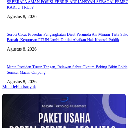
SEBERAPA AMAN POSISI FEBRIE ADRIANSYAH SEBAGAI PEME
KARTU TRUF?
Agustus 8, 2026
Soroti Cacat Prosedur Pengangkatan Dirut Perumda Air Minum Tirta Sak
Batuah, Keputusan PTUN Jambi Dinilai Abaikan Hak Kontrol Publik
Agustus 8, 2026
Minta Presiden Turun Tangan, Relawan Sebut Oknum Beking Bikin Polda
Sumsel Macan Ompong
Agustus 8, 2026
Muat lebih banyak