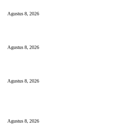
Baru di Banyuasin
Agustus 8, 2026
SEBERAPA AMAN POSISI FEBRIE ADRIANSYAH SEBAGAI PEME
KARTU TRUF?
Agustus 8, 2026
Soroti Cacat Prosedur Pengangkatan Dirut Perumda Air Minum Tirta Sak
Batuah, Keputusan PTUN Jambi Dinilai Abaikan Hak Kontrol Publik
Agustus 8, 2026
POPULAR POSTS
Kuliner Jawa Berpadu Hiburan Keluarga, Lestari Resto Hadirkan Pengala
Baru di Banyuasin
Agustus 8, 2026