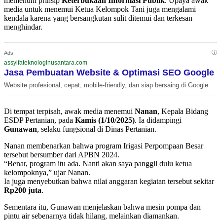
memenuhi prinsip
Keterbukaan Informasi Publik
. Upaya awak
media untuk menemui Ketua Kelompok Tani juga mengalami
kendala karena yang bersangkutan sulit ditemui dan terkesan
menghindar.
ⓘ
Ads
assyifateknologinusantara.com
Jasa Pembuatan Website & Optimasi SEO Google
Website profesional, cepat, mobile-friendly, dan siap bersaing di Google.
Di tempat terpisah, awak media menemui
Nanan
, Kepala Bidang
ESDP Pertanian, pada
Kamis (1/10/2025)
. Ia didampingi
Gunawan
, selaku fungsional di Dinas Pertanian.
Nanan membenarkan bahwa program Irigasi Perpompaan Besar
tersebut bersumber dari APBN 2024.
“Benar, program itu ada. Nanti akan saya panggil dulu ketua
kelompoknya,” ujar Nanan.
Ia juga menyebutkan bahwa nilai anggaran kegiatan tersebut sekitar
Rp200 juta
.
Sementara itu, Gunawan menjelaskan bahwa mesin pompa dan
pintu air sebenarnya tidak hilang, melainkan diamankan.