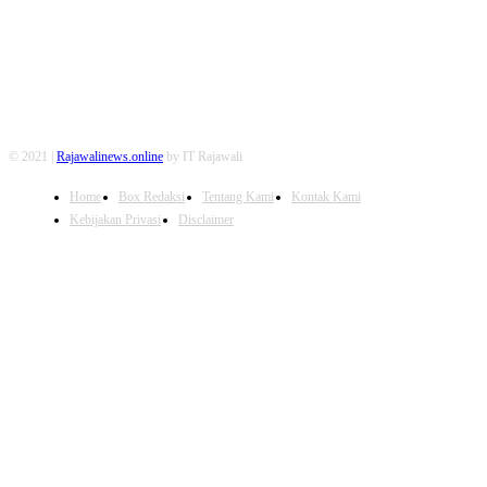
© 2021 |
Rajawalinews.online
by IT Rajawali
Home
Box Redaksi
Tentang Kami
Kontak Kami
Kebijakan Privasi
Disclaimer