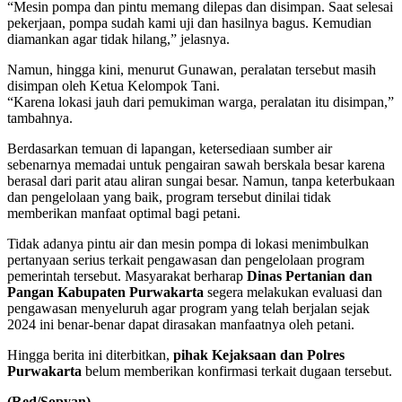
“Mesin pompa dan pintu memang dilepas dan disimpan. Saat selesai
pekerjaan, pompa sudah kami uji dan hasilnya bagus. Kemudian
diamankan agar tidak hilang,” jelasnya.
Namun, hingga kini, menurut Gunawan, peralatan tersebut masih
disimpan oleh Ketua Kelompok Tani.
“Karena lokasi jauh dari pemukiman warga, peralatan itu disimpan,”
tambahnya.
Berdasarkan temuan di lapangan, ketersediaan sumber air
sebenarnya memadai untuk pengairan sawah berskala besar karena
berasal dari parit atau aliran sungai besar. Namun, tanpa keterbukaan
dan pengelolaan yang baik, program tersebut dinilai tidak
memberikan manfaat optimal bagi petani.
Tidak adanya pintu air dan mesin pompa di lokasi menimbulkan
pertanyaan serius terkait pengawasan dan pengelolaan program
pemerintah tersebut. Masyarakat berharap
Dinas Pertanian dan
Pangan Kabupaten Purwakarta
segera melakukan evaluasi dan
pengawasan menyeluruh agar program yang telah berjalan sejak
2024 ini benar-benar dapat dirasakan manfaatnya oleh petani.
Hingga berita ini diterbitkan,
pihak Kejaksaan dan Polres
Purwakarta
belum memberikan konfirmasi terkait dugaan tersebut.
(Red/Sopyan)