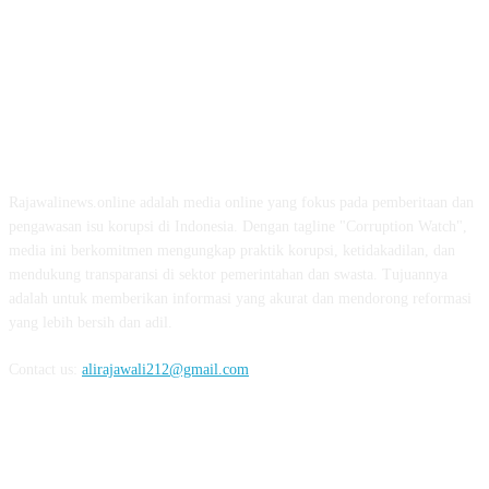
ABOUT US
Rajawalinews.online adalah media online yang fokus pada pemberitaan dan
pengawasan isu korupsi di Indonesia. Dengan tagline "Corruption Watch",
media ini berkomitmen mengungkap praktik korupsi, ketidakadilan, dan
mendukung transparansi di sektor pemerintahan dan swasta. Tujuannya
adalah untuk memberikan informasi yang akurat dan mendorong reformasi
yang lebih bersih dan adil.
Contact us:
alirajawali212@gmail.com
FOLLOW US