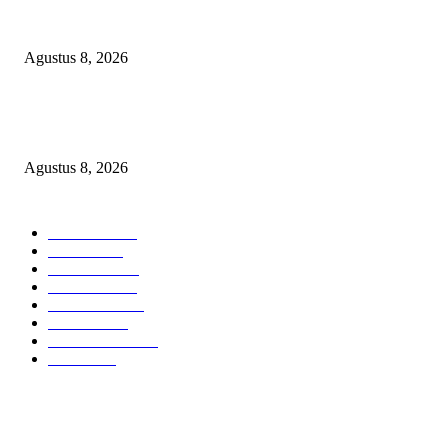
SEBERAPA AMAN POSISI FEBRIE ADRIANSYAH SEBAGAI PEME
KARTU TRUF?
Agustus 8, 2026
Soroti Cacat Prosedur Pengangkatan Dirut Perumda Air Minum Tirta Sak
Batuah, Keputusan PTUN Jambi Dinilai Abaikan Hak Kontrol Publik
Agustus 8, 2026
POPULAR CATEGORY
Headline
2837
Bekasi
1720
Sumatera
1507
Peristiwa
1183
Purwakarta
842
Nasional
586
Pemerintahan
537
Jakarta
476