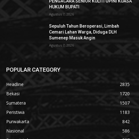
PENGACARA SENIOR KULITI OPINI KUASA
HUKUM BUPATI
Agustus 7, 2026
Sepuluh Tahun Beroperasi, Limbah
Cemari Lahan Warga, Diduga DLH
Sumenep Masuk Angin
Agustus 7, 2026
POPULAR CATEGORY
Headline
2835
Bekasi
1720
Sumatera
1507
Peristiwa
1183
Purwakarta
842
Nasional
586