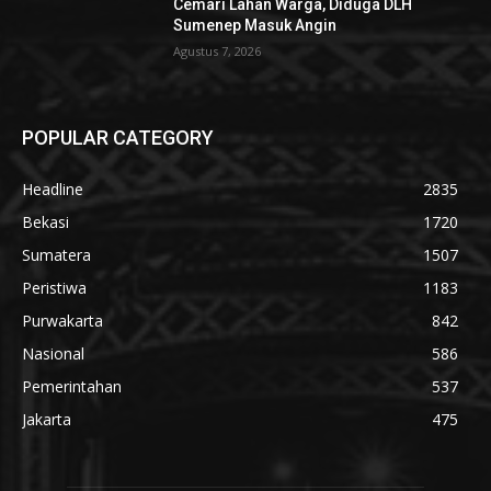
Cemari Lahan Warga, Diduga DLH
Sumenep Masuk Angin
Agustus 7, 2026
POPULAR CATEGORY
Headline
2835
Bekasi
1720
Sumatera
1507
Peristiwa
1183
Purwakarta
842
Nasional
586
Pemerintahan
537
Jakarta
475