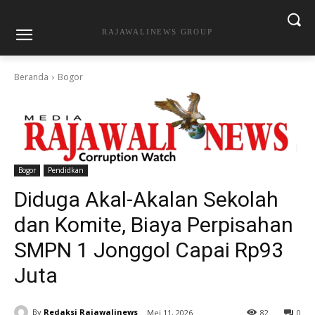
RAJAWALINEWS GROUP
Beranda
Bogor
Bogor
Pendidkan
Diduga Akal-Akalan Sekolah
dan Komite, Biaya Perpisahan
SMPN 1 Jonggol Capai Rp93
Juta
By
Redaksi Rajawalinews
Mei 11, 2026
82
0