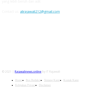
yang lebih bersih dan adil.
Contact us:
alirajawali212@gmail.com
FOLLOW US
© 2021 |
Rajawalinews.online
by IT Rajawali
Home
Box Redaksi
Tentang Kami
Kontak Kami
Kebijakan Privasi
Disclaimer