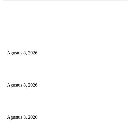
EDITOR PICKS
Soroti Cacat Prosedur Pengangkatan Dirut Perumda Air Minum Tirta Sak
Batuah, Keputusan PTUN Jambi Dinilai Abaikan Hak Kontrol Publik
Agustus 8, 2026
Minta Presiden Turun Tangan, Relawan Sebut Oknum Beking Bikin Polda
Sumsel Macan Ompong
Agustus 8, 2026
PENGUKUHAN PALANG MERAH REMAJA (PMR) TINGKAT MULA
PERTAMA DI BANGGAI SELATAN
Agustus 8, 2026
POPULAR POSTS