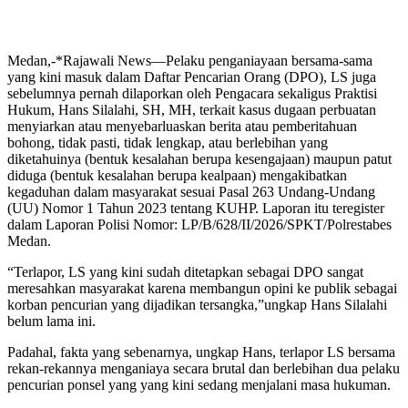
Medan,-*Rajawali News—Pelaku penganiayaan bersama-sama
yang kini masuk dalam Daftar Pencarian Orang (DPO), LS juga
sebelumnya pernah dilaporkan oleh Pengacara sekaligus Praktisi
Hukum, Hans Silalahi, SH, MH, terkait kasus dugaan perbuatan
menyiarkan atau menyebarluaskan berita atau pemberitahuan
bohong, tidak pasti, tidak lengkap, atau berlebihan yang
diketahuinya (bentuk kesalahan berupa kesengajaan) maupun patut
diduga (bentuk kesalahan berupa kealpaan) mengakibatkan
kegaduhan dalam masyarakat sesuai Pasal 263 Undang-Undang
(UU) Nomor 1 Tahun 2023 tentang KUHP. Laporan itu teregister
dalam Laporan Polisi Nomor: LP/B/628/II/2026/SPKT/Polrestabes
Medan.
“Terlapor, LS yang kini sudah ditetapkan sebagai DPO sangat
meresahkan masyarakat karena membangun opini ke publik sebagai
korban pencurian yang dijadikan tersangka,”ungkap Hans Silalahi
belum lama ini.
Padahal, fakta yang sebenarnya, ungkap Hans, terlapor LS bersama
rekan-rekannya menganiaya secara brutal dan berlebihan dua pelaku
pencurian ponsel yang yang kini sedang menjalani masa hukuman.