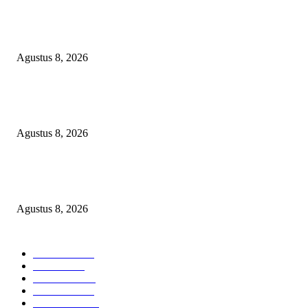
Soroti Cacat Prosedur Pengangkatan Dirut Perumda Air Minum Tirta Sak
Batuah, Keputusan PTUN Jambi Dinilai Abaikan Hak Kontrol Publik
Agustus 8, 2026
Minta Presiden Turun Tangan, Relawan Sebut Oknum Beking Bikin Polda
Sumsel Macan Ompong
Agustus 8, 2026
PENGUKUHAN PALANG MERAH REMAJA (PMR) TINGKAT MULA
PERTAMA DI BANGGAI SELATAN
Agustus 8, 2026
POPULAR CATEGORY
Headline
2837
Bekasi
1720
Sumatera
1507
Peristiwa
1183
Purwakarta
842