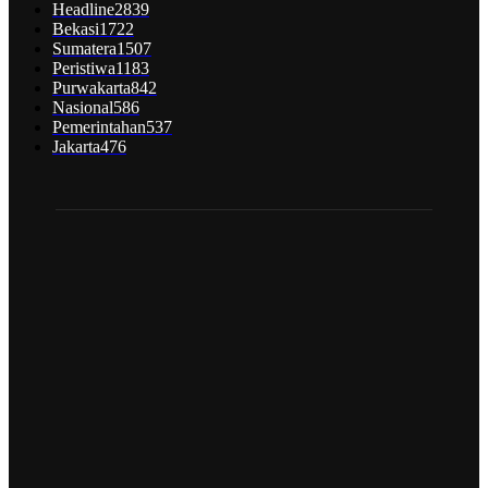
Headline
2839
Bekasi
1722
Sumatera
1507
Peristiwa
1183
Purwakarta
842
Nasional
586
Pemerintahan
537
Jakarta
476