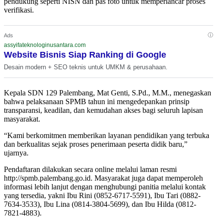
pendukung seperti NISN dan pas foto untuk memperlancar proses
verifikasi.
ⓘ
Ads
assyifateknologinusantara.com
Website Bisnis Siap Ranking di Google
Desain modern + SEO teknis untuk UMKM & perusahaan.
Kepala SDN 129 Palembang, Mat Genti, S.Pd., M.M., menegaskan
bahwa pelaksanaan SPMB tahun ini mengedepankan prinsip
transparansi, keadilan, dan kemudahan akses bagi seluruh lapisan
masyarakat.
“Kami berkomitmen memberikan layanan pendidikan yang terbuka
dan berkualitas sejak proses penerimaan peserta didik baru,”
ujarnya.
Pendaftaran dilakukan secara online melalui laman resmi
http://spmb.palembang.go.id. Masyarakat juga dapat memperoleh
informasi lebih lanjut dengan menghubungi panitia melalui kontak
yang tersedia, yakni Ibu Rini (0852-6717-5591), Ibu Tari (0882-
7634-3533), Ibu Lina (0814-3804-5699), dan Ibu Hilda (0812-
7821-4883).