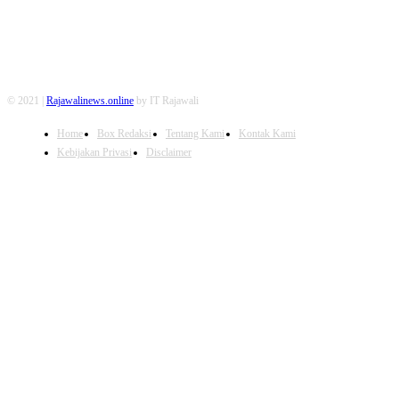
© 2021 |
Rajawalinews.online
by IT Rajawali
Home
Box Redaksi
Tentang Kami
Kontak Kami
Kebijakan Privasi
Disclaimer