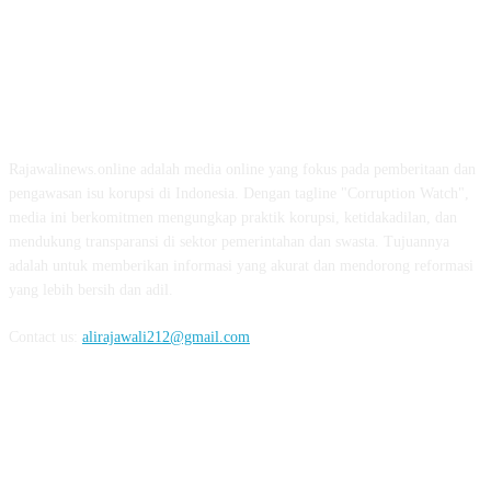
ABOUT US
Rajawalinews.online adalah media online yang fokus pada pemberitaan dan
pengawasan isu korupsi di Indonesia. Dengan tagline "Corruption Watch",
media ini berkomitmen mengungkap praktik korupsi, ketidakadilan, dan
mendukung transparansi di sektor pemerintahan dan swasta. Tujuannya
adalah untuk memberikan informasi yang akurat dan mendorong reformasi
yang lebih bersih dan adil.
Contact us:
alirajawali212@gmail.com
FOLLOW US