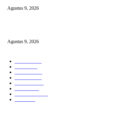
Agustus 9, 2026
Ketua PDHI Sumsel: Kemerdekaan Bukan Sekadar Perayaan, tetapi Seman
untuk Terus Mengabdi
Agustus 9, 2026
POPULAR CATEGORY
Headline
2839
Bekasi
1723
Sumatera
1507
Peristiwa
1183
Purwakarta
842
Nasional
586
Pemerintahan
537
Jakarta
476