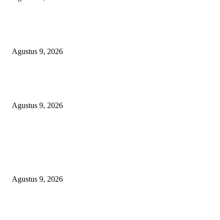
Ketat Bak Seleksi CPNS, Panitia 17-an RT 03 RW 08 KSB Grande 3
‘Haramkan’ Bocah Luar RT Ikut Lomba
Agustus 9, 2026
Ketua PDHI Sumsel: Kemerdekaan Bukan Sekadar Perayaan, tetapi Seman
untuk Terus Mengabdi
Agustus 9, 2026
POPULAR POSTS
PJ KADES LIPULALONGO MINTA INSPEKTORAT DAN KEJARI
BANGGAI LAUT PERIKSA DIRINYA DALAM DUGAAN PENGALI
ANGGARAN UNTUK PELAKSANAAN PAW
Agustus 9, 2026
Ketat Bak Seleksi CPNS, Panitia 17-an RT 03 RW 08 KSB Grande 3
‘Haramkan’ Bocah Luar RT Ikut Lomba