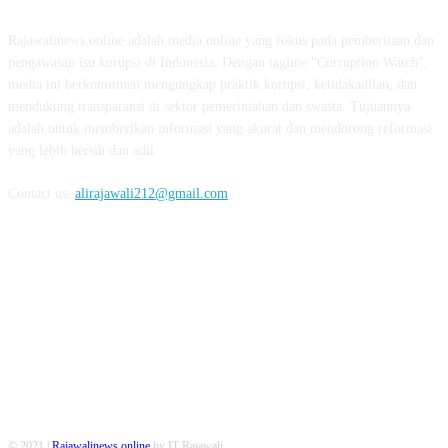
Rajawalinews.online adalah media online yang fokus pada pemberitaan dan
pengawasan isu korupsi di Indonesia. Dengan tagline "Corruption Watch",
media ini berkomitmen mengungkap praktik korupsi, ketidakadilan, dan
mendukung transparansi di sektor pemerintahan dan swasta. Tujuannya
adalah untuk memberikan informasi yang akurat dan mendorong reformasi
yang lebih bersih dan adil.
Contact us:
alirajawali212@gmail.com
FOLLOW US
© 2021 |
Rajawalinews.online
by IT Rajawali