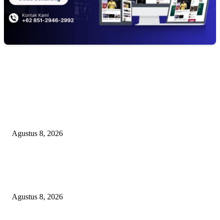
EDITOR PICKS
PEMKAB BEKASI KEHILANGAN 61 KENDARAAN RODA EMPAT
DILIBAS PEJABAT ATAU PENJAHAT
Agustus 8, 2026
RAKYAT KECIL DIPERAS, SERTIFIKAT PTSL DITUMBALKAN UT
Relawan Pembela Prabowo Ali Sofyan Minta APH Tangkap Oknum Kades
Bangsat Madugondo: Ini Pengkhianatan Terhadap Program Presiden!
Agustus 8, 2026