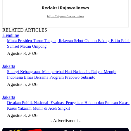
Redaksi Rajawalinews
https://Rajawalinews.online
RELATED ARTICLES
Headline
Minta Presiden Turun Tangan, Relawan Sebut Oknum Beking Bikin Polda
Sumsel Macan Ompong
Agustus 8, 2026
Jakarta
Sinergi Kebangsaan: Mempertebal Hati Nasionalis Rakyat Menuju
Indonesia Emas Bersama Program Prabowo Subianto
Agustus 5, 2026
Jakarta
Desakan Publik Nasional: Evaluasi Penegakan Hukum dan Putusan Kasasi
Kasus Yakarim Munir di Aceh Singkil
Agustus 3, 2026
- Advertisment -