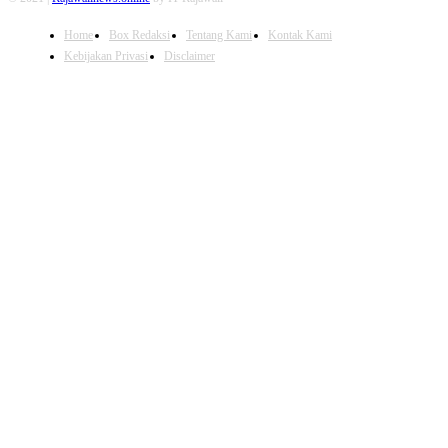
Home
Box Redaksi
Tentang Kami
Kontak Kami
Kebijakan Privasi
Disclaimer