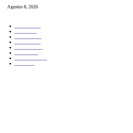
Agustus 8, 2026
POPULAR CATEGORY
Headline
2839
Bekasi
1722
Sumatera
1507
Peristiwa
1183
Purwakarta
842
Nasional
586
Pemerintahan
537
Jakarta
476