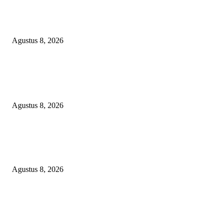
DPC XTC SEXYROAD BEKASI “SERBU” PEMKAB: BONGKAR DU
SKANDAL BBM DLH, DESAK PLT BUPATI SERET DAN COPOT DO
SIRAIT!
Agustus 8, 2026
POPULAR POSTS
PEMKAB BEKASI KEHILANGAN 61 KENDARAAN RODA EMPAT
DILIBAS PEJABAT ATAU PENJAHAT
Agustus 8, 2026
RAKYAT KECIL DIPERAS, SERTIFIKAT PTSL DITUMBALKAN UT
Relawan Pembela Prabowo Ali Sofyan Minta APH Tangkap Oknum Kades
Bangsat Madugondo: Ini Pengkhianatan Terhadap Program Presiden!
Agustus 8, 2026
DPC XTC SEXYROAD BEKASI “SERBU” PEMKAB: BONGKAR DU
SKANDAL BBM DLH, DESAK PLT BUPATI SERET DAN COPOT DO
SIRAIT!