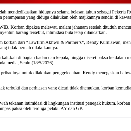
 telah mendedikasikan hidupnya selama belasan tahun sebagai Pekerja
 dan perampasan yang diduga dilakukan oleh majikannya sendiri di kaw
0.30 WIB. Korban dipaksa melewati malam jahanam setelah dituduh menc
entuh barang tersebut, intimidasi buta tetap dilancarkan.
ukum korban dari *Lawfirm Akhwil & Partner’s*, Rendy Kurniawan, me
yang tidak pernah dilakukannya.
li-kali di bagian badan dan kepala, hingga diseret paksa ke dalam mob
da media, Senin (18/5/2026).
 pribadinya untuk dilakukan penggeledahan. Rendy menegaskan bahwa p
ak terbukti dan perhiasan yang dicari tidak ditemukan, korban kemud
awah tekanan intimidasi di lingkungan institusi penegak hukum, korban
rampas paksa oleh terduga pelaku AY dan GP.