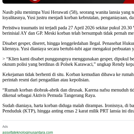
Nasib pilu menimpa Yusi Herawati (58), seorang wanita lansia yang
loyalitasnya, Yusi justru menjadi korban kebrutalan, penganiayaan,
Peristiwa traumatis ini terjadi pada 27 April 2026 sekitar pukul 2
berinisial AY dan GP. Meski korban telah bersumpah tidak pernah meny
Disabet gesper, diseret, hingga lenggeledahan Ilegal. Penasehat H
kliennya. Yusi dianiaya secara bertubi-tubi agar mengakui perbuatan 
> “Klien kami disabet punggungnya menggunakan gesper, dipukul berka
oknum polisi yang berdinas di Polsek Karawaci,” ungkap Rendy kepa
Kekejaman tidak berhenti di situ. Korban kemudian dibawa ke rumah
perintah resmi dari pengadilan atau kepolisian.
“Rumah korban diobrak-abrik dan dirusak. Karena nafsu menuduh tid
dikenal sebagai Aktivis Pemuda Tangerang Raya.
Sudah dianiaya, harta korban diduga malah dirampas. Ironisnya, di b
Penduduk (KTP), hingga anting emas 2 karat milik PRT lansia ini di
Ads
assyifateknologinusantara.com