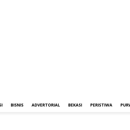
merintahan
Sosialisasi
Bisnis
Advertorial
Bekasi
Peristiwa
Purwakarta
SI
BISNIS
ADVERTORIAL
BEKASI
PERISTIWA
PUR