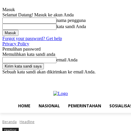
Masuk
Selamat Datang! Masuk ke akun Anda
nama pengguna
kata sandi Anda
Forgot your password? Get help
Privacy Policy
Pemulihan password
Memulihkan kata sandi anda
email Anda
Sebuah kata sandi akan dikirimkan ke email Anda.
Sabtu, Agustus 8, 2026
Masuk / Bergabung
Home
Nasional
Pe
HOME
NASIONAL
PEMERINTAHAN
SOSIALISA
Beranda
Headline
Headline