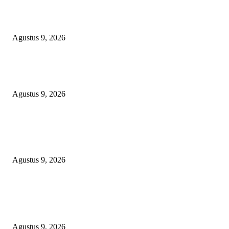
OPERASI GABUNGAN GAGALKAN PENYELUNDUPAN 1,3 TON
KETAMINE DI PERAIRAN NATUNA
Agustus 9, 2026
Polsek Sungai Rotan Ungkap Kasus Pencurian Sepeda Motor, Seorang Resi
Diamankan
Agustus 9, 2026
TOPENG “UMKM BERSAMA BAHAGIA 02” DI BALIK BISNIS
SERAGAM SMAN 1 BABELAN: PUNGLI TERSELUBUNG RP1,95 JU
WAJIB CASH!
Agustus 9, 2026
POPULAR POSTS
OPERASI GABUNGAN GAGALKAN PENYELUNDUPAN 1,3 TON
KETAMINE DI PERAIRAN NATUNA
Agustus 9, 2026