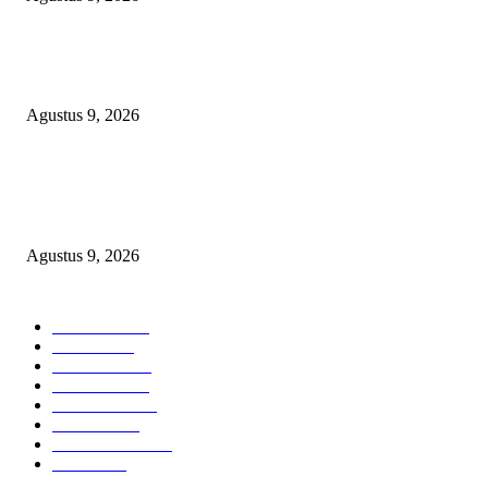
Polsek Sungai Rotan Ungkap Kasus Pencurian Sepeda Motor, Seorang Resi
Diamankan
Agustus 9, 2026
TOPENG “UMKM BERSAMA BAHAGIA 02” DI BALIK BISNIS
SERAGAM SMAN 1 BABELAN: PUNGLI TERSELUBUNG RP1,95 JU
WAJIB CASH!
Agustus 9, 2026
POPULAR CATEGORY
Headline
2840
Bekasi
1723
Sumatera
1507
Peristiwa
1183
Purwakarta
842
Nasional
586
Pemerintahan
537
Jakarta
476