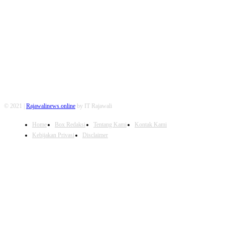
FOLLOW US
© 2021 |
Rajawalinews.online
by IT Rajawali
Home
Box Redaksi
Tentang Kami
Kontak Kami
Kebijakan Privasi
Disclaimer