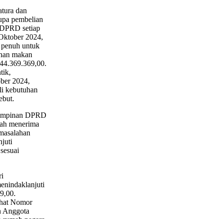
tura dan
upa pembelian
 DPRD setiap
 Oktober 2024,
 penuh untuk
uhan makan
44.369.369,00.
tik,
ber 2024,
li kebutuhan
ebut.
 Pimpinan DPRD
lah menerima
masalahan
juti
sesuai
ri
enindaklanjuti
9,00.
ahat Nomor
n Anggota