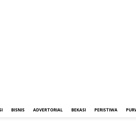
merintahan
Sosialisasi
Bisnis
Advertorial
Bekasi
Peristiwa
Purwakarta
SI
BISNIS
ADVERTORIAL
BEKASI
PERISTIWA
PUR