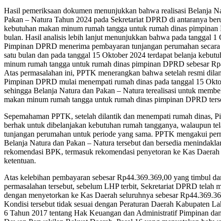
Hasil pemeriksaan dokumen menunjukkan bahwa realisasi Belanja Na
Pakan – Natura Tahun 2024 pada Sekretariat DPRD di antaranya ber
kebutuhan makan minum rumah tangga untuk rumah dinas pimpinan
bulan. Hasil analisis lebih lanjut menunjukkan bahwa pada tanggal 1
Pimpinan DPRD menerima pembayaran tunjangan perumahan secara
satu bulan dan pada tanggal 15 Oktober 2024 terdapat belanja kebut
minum rumah tangga untuk rumah dinas pimpinan DPRD sebesar Rp
Atas permasalahan ini, PPTK menerangkan bahwa setelah resmi dilan
Pimpinan DPRD mulai menempati rumah dinas pada tanggal 15 Okto
sehingga Belanja Natura dan Pakan – Natura terealisasi untuk membe
makan minum rumah tangga untuk rumah dinas pimpinan DPRD ters
Sepemahaman PPTK, setelah dilantik dan menempati rumah dinas,
berhak untuk dibelanjakan kebutuhan rumah tangganya, walaupun te
tunjangan perumahan untuk periode yang sama. PPTK mengakui per
Belanja Natura dan Pakan – Natura tersebut dan bersedia menindaklan
rekomendasi BPK, termasuk rekomendasi penyetoran ke Kas Daerah 
ketentuan.
Atas kelebihan pembayaran sebesar Rp44.369.369,00 yang timbul da
permasalahan tersebut, sebelum LHP terbit, Sekretariat DPRD telah m
dengan menyetorkan ke Kas Daerah seluruhnya sebesar Rp44.369.36
Kondisi tersebut tidak sesuai dengan Peraturan Daerah Kabupaten L
6 Tahun 2017 tentang Hak Keuangan dan Administratif Pimpinan da