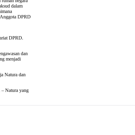
 rumah negara
maksud dalam
gaimana
an Anggota DPRD
tariat DPRD.
engawasan dan
ang menjadi
ja Natura dan
 – Natura yang