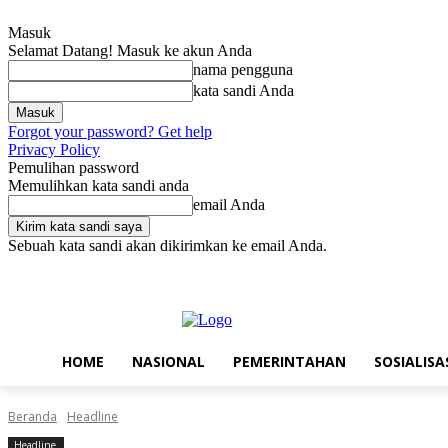
Masuk
Selamat Datang! Masuk ke akun Anda
nama pengguna
kata sandi Anda
Forgot your password? Get help
Privacy Policy
Pemulihan password
Memulihkan kata sandi anda
email Anda
Sebuah kata sandi akan dikirimkan ke email Anda.
Sabtu, Agustus 8, 2026
Masuk / Bergabung
Home
Nasional
Pe
HOME
NASIONAL
PEMERINTAHAN
SOSIALISA
Beranda
Headline
Headline