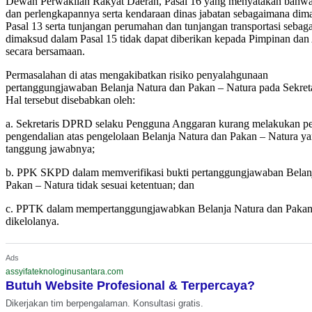
Dewan Perwakilan Rakyat Daerah, Pasal 16 yang menyatakan bahwa
dan perlengkapannya serta kendaraan dinas jabatan sebagaimana di
Pasal 13 serta tunjangan perumahan dan tunjangan transportasi seba
dimaksud dalam Pasal 15 tidak dapat diberikan kepada Pimpinan d
secara bersamaan.
Permasalahan di atas mengakibatkan risiko penyalahgunaan
pertanggungjawaban Belanja Natura dan Pakan – Natura pada Sekre
Hal tersebut disebabkan oleh:
a. Sekretaris DPRD selaku Pengguna Anggaran kurang melakukan p
pengendalian atas pengelolaan Belanja Natura dan Pakan – Natura y
tanggung jawabnya;
b. PPK SKPD dalam memverifikasi bukti pertanggungjawaban Belan
Pakan – Natura tidak sesuai ketentuan; dan
c. PPTK dalam mempertanggungjawabkan Belanja Natura dan Pakan
dikelolanya.
Ads
assyifateknologinusantara.com
Butuh Website Profesional & Terpercaya?
Dikerjakan tim berpengalaman. Konsultasi gratis.