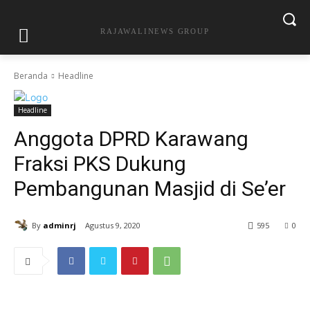
RAJAWALINEWS GROUP
Beranda
Headline
Headline
Anggota DPRD Karawang
Fraksi PKS Dukung
Pembangunan Masjid di Se’er
By
adminrj
Agustus 9, 2020
595
0