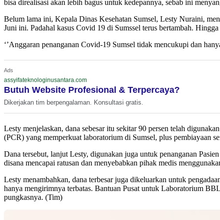
bisa direalisasi akan lebih bagus untuk kedepannya, sebab ini menyan
Belum lama ini, Kepala Dinas Kesehatan Sumsel, Lesty Nuraini, men
Juni ini. Padahal kasus Covid 19 di Sumssel terus bertambah. Hingga
‘’Anggaran penanganan Covid-19 Sumsel tidak mencukupi dan hanya s
Ads
assyifateknologinusantara.com
Butuh Website Profesional & Terpercaya?
Dikerjakan tim berpengalaman. Konsultasi gratis.
Lesty menjelaskan, dana sebesar itu sekitar 90 persen telah digunak
(PCR) yang memperkuat laboratorium di Sumsel, plus pembiayaan serta 
Dana tersebut, lanjut Lesty, digunakan juga untuk penanganan Pas
disana mencapai ratusan dan menyebabkan pihak medis menggunakan
Lesty menambahkan, dana terbesar juga dikeluarkan untuk pengadaa
hanya mengirimnya terbatas. Bantuan Pusat untuk Laboratorium BBL
pungkasnya. (Tim)