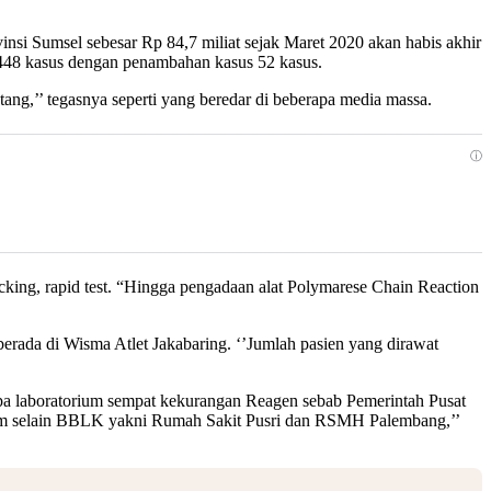
si Sumsel sebesar Rp 84,7 miliat sejak Maret 2020 akan habis akhir
i 1448 kasus dengan penambahan kasus 52 kasus.
g,’’ tegasnya seperti yang beredar di beberapa media massa.
ⓘ
cking, rapid test. “Hingga pengadaan alat Polymarese Chain Reaction
rada di Wisma Atlet Jakabaring. ‘’Jumlah pasien yang dirawat
pa laboratorium sempat kekurangan Reagen sebab Pemerintah Pusat
rium selain BBLK yakni Rumah Sakit Pusri dan RSMH Palembang,’’