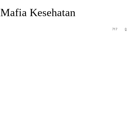
 Mafia Kesehatan
717
0