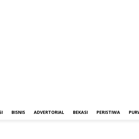
merintahan
Sosialisasi
Bisnis
Advertorial
Bekasi
Peristiwa
Purwakarta
SI
BISNIS
ADVERTORIAL
BEKASI
PERISTIWA
PUR