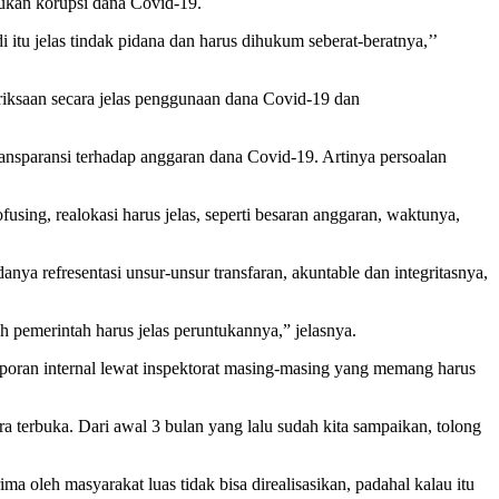
kan korupsi dana Covid-19.
 itu jelas tindak pidana dan harus dihukum seberat-beratnya,’’
saan secara jelas penggunaan dana Covid-19 dan
ansparansi terhadap anggaran dana Covid-19. Artinya persoalan
using, realokasi harus jelas, seperti besaran anggaran, waktunya,
a refresentasi unsur-unsur transfaran, akuntable dan integritasnya,
 pemerintah harus jelas peruntukannya,” jelasnya.
laporan internal lewat inspektorat masing-masing yang memang harus
ra terbuka. Dari awal 3 bulan yang lalu sudah kita sampaikan, tolong
ma oleh masyarakat luas tidak bisa direalisasikan, padahal kalau itu