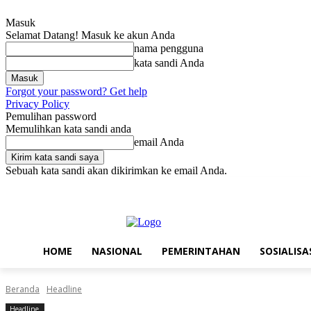
Masuk
Selamat Datang! Masuk ke akun Anda
nama pengguna
kata sandi Anda
Forgot your password? Get help
Privacy Policy
Pemulihan password
Memulihkan kata sandi anda
email Anda
Sebuah kata sandi akan dikirimkan ke email Anda.
Sabtu, Agustus 8, 2026
Masuk / Bergabung
Home
Nasional
Pe
HOME
NASIONAL
PEMERINTAHAN
SOSIALISA
Beranda
Headline
Headline