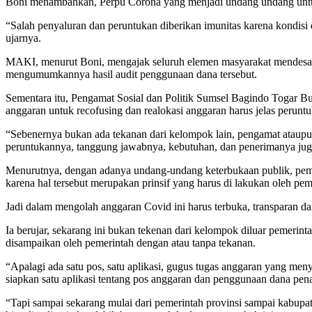
Boni menambahkan, Perpu Corona yang menjadi undang undang untu
“Salah penyaluran dan peruntukan diberikan imunitas karena kondisi da
ujarnya.
MAKI, menurut Boni, mengajak seluruh elemen masyarakat mendesa
mengumumkannya hasil audit penggunaan dana tersebut.
Sementara itu, Pengamat Sosial dan Politik Sumsel Bagindo Togar Bu
anggaran untuk recofusing dan realokasi anggaran harus jelas perunt
“Sebenernya bukan ada tekanan dari kelompok lain, pengamat ataupun p
peruntukannya, tanggung jawabnya, kebutuhan, dan penerimanya juga 
Menurutnya, dengan adanya undang-undang keterbukaan publik, pemerin
karena hal tersebut merupakan prinsif yang harus di lakukan oleh pem
Jadi dalam mengolah anggaran Covid ini harus terbuka, transparan da
Ia berujar, sekarang ini bukan tekenan dari kelompok diluar pemerin
disampaikan oleh pemerintah dengan atau tanpa tekanan.
“Apalagi ada satu pos, satu aplikasi, gugus tugas anggaran yang meny
siapkan satu aplikasi tentang pos anggaran dan penggunaan dana pen
“Tapi sampai sekarang mulai dari pemerintah provinsi sampai kabupaten