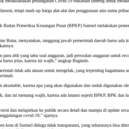
k melaksanakan penanganan Covid-19 bukanlah tameng untuk melaku
rurat, tetapi mark-up harga alat-alat dan penggunaan atas nama pribadi
k Badan Pemeriksa Keuangan Pusat (BPKP) Sumsel melakukan pemerik
tar Butar, menyatakan, tanggung jawab pemerintah daerah harus ada tr
ukannya.
ara ahli yang tahu soal anggaran, jadi persoalan anggaran untuk recof
harus jelas, karena ini wajib,” ungkap Bagindo.
tah tidak ada alasan untuk mengelak, yang terpenting bagaimana adany
erintah.
n akuntable, karena apa yang akan digunakan dan sudah digunakan oleh
tah, dan ini memang wajib, karena ada intansi seperti BPKP, BPK dan 
oroti dan melapirkan ke publik secara detail dan mampu di update seca
anggulangan covid-19,” ujarnya.
 kota di Sumsel diduga tidak transparansi, yang seharusnya bisa diteri