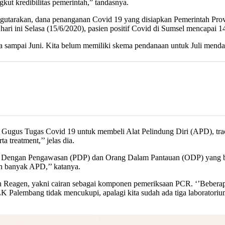
gkut kredibilitas pemerintah,” tandasnya.
gutarakan, dana penanganan Covid 19 yang disiapkan Pemerintah Provin
 hari ini Selasa (15/6/2020), pasien positif Covid di Sumsel mencapa
ampai Juni. Kita belum memiliki skema pendanaan untuk Juli mendatan
an Gugus Tugas Covid 19 untuk membeli Alat Pelindung Diri (APD), tra
treatment,’’ jelas dia.
ien Dengan Pengawasan (PDP) dan Orang Dalam Pantauan (ODP) yang be
 banyak APD,’’ katanya.
n Reagen, yakni cairan sebagai komponen pemeriksaan PCR. ‘’Bebera
K Palembang tidak mencukupi, apalagi kita sudah ada tiga laborato