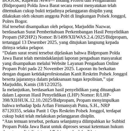
BOGOR, Rajawali News— Bidang Profesi dan Pengamanan
(Bidpropam) Polda Jawa Barat secara resmi menyatakan telah
ditemukan cukup bukti terjadinya pelanggaran disiplin yang
dilakukan oleh oknum anggota Polri di lingkungan Polsek Jonggol,
Polres Bogor.
Hal tersebut disampaikan oleh pelapor, Marjuddin Nazwar,
berdasarkan Surat Pemberitahuan Perkembangan Hasil Penyelidikan
Propam (SP2HP2) Nomor: B/1499/XII/WAS.2.4./2025/Bidpropam,
tertanggal 13 Desember 2025, yang ditujukan langsung kepada
dirinya selaku pelapor.
“Dalam surat resmi tersebut dijelaskan bahwa Bidpropam Polda
Jawa Barat telah menindaklanjuti laporan pengaduan masyarakat
yang disampaikan melalui Website Layanan Pengaduan Online
Propam Polri pada 22 November 2025. Laporan itu berkaitan
dengan dugaan ketidakprofesionalan Kanit Reskrim Polsek Jonggol
beserta jajarannya dalam pelaksanaan tugas kepolisian,” ujar
Marjuddin, Kamis (18/12/2025).
Ia melanjutkan, berdasarkan hasil penyelidikan yang dituangkan
dalam Laporan Hasil Penyelidikan (LHP) Nomor: R/LHP-
398/XII/HUK.12.10./2025/Bidpropam, Propam menyimpulkan
bahwa terhadap Ipda Arfian Firmansyah Putra, S.H., NRP
87120355, selaku Panit 1 Ops Reskrim Polsek Jonggol, terdapat
cukup bukti telah melakukan pelanggaran disiplin.
“Atas temuan tersebut, perkara selanjutnya dilimpahkan ke Subbid
Propam Polda Jawa Barat untuk diproses sesuai ketentuan hukum