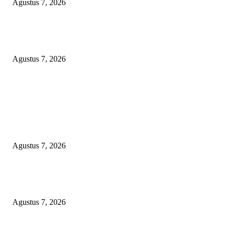
Agustus 7, 2026
LSM-KCBI Desak Kejari OKU Timur Hukum Berlaku, Vonis Gusmadi
Wiranata Pembunuh Ibu Kandung Pakai Senjata Api Dinilai Terlalu Ringa
Agustus 7, 2026
POPULAR POSTS
APBD BOHONGAN, HUKUM DIKANGSANGI: TANDATANGAN NP
CUMA FORMALITAS, RP8,4 MILIAR DANA HIBAH KONI BEKASI
DIRAMPOKO PARA BANGSAT LEWAT ANGGARAN SILATURAHMI
OVER-BUDGET BODEK!
Agustus 7, 2026
KUNJUNGAN TIM MONITORING BIDAN KAWASAN PERMUKIMAN
TIGA DESA BANGGAI LAUT
Agustus 7, 2026