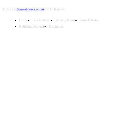
© 2021 |
Rajawalinews.online
by IT Rajawali
Home
Box Redaksi
Tentang Kami
Kontak Kami
Kebijakan Privasi
Disclaimer