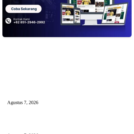
EDITOR PICKS
APBD BOHONGAN, HUKUM DIKANGSANGI: TANDATANGAN NP
CUMA FORMALITAS, RP8,4 MILIAR DANA HIBAH KONI BEKASI
DIRAMPOKO PARA BANGSAT LEWAT ANGGARAN SILATURAHMI
OVER-BUDGET BODEK!
Agustus 7, 2026
KUNJUNGAN TIM MONITORING BIDAN KAWASAN PERMUKIMAN
TIGA DESA BANGGAI LAUT