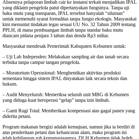
Absennya pelaporan limbah cair ke instansi terkait menjadikan IPAL
yang diklaim pengelola patut dipertanyakan fungsinya. Tanpa uji
baku mutu yang transparan, IPAL tersebut hanyalah “siluman”
untuk memenuhi syarat formalitas tanpa fungsi ekologis. Masyarakat
kini menuntut tindakan tegas sesuai UU No. 32 Tahun 2009 tentang
PPLH, di mana pembuangan limbah tanpa standar baku mutu
diancam pidana penjara 3 tahun dan denda Rp3 miliar.
Masyarakat mendesak Pemerintah Kabupaten Kebumen untuk:
– Uji Lab Independen: Melakukan sampling air dan tanah secara
terbuka tanpa campur tangan pengelola.
– Moratorium Operasional: Menghentikan aktivitas produksi
sementara hingga sistem IPAL dinyatakan laik secara teknis dan
hukum.
– Audit Menyeluruh: Memeriksa seluruh unit MBG di Kebumen
yang diduga kuat beroperasi “gelap” tanpa izin limbah.
– Ganti Rugi Total: Memberikan kompensasi atas gagal panen yang
diderita petani.
Program makanan bergizi adalah kemajuan, namun jika ia berdiri di
atas penderitaan petani dan kehancuran alam, maka program ini
telah kehilangan roh kemanusiaannya. DLH Kebumen tidak boleh