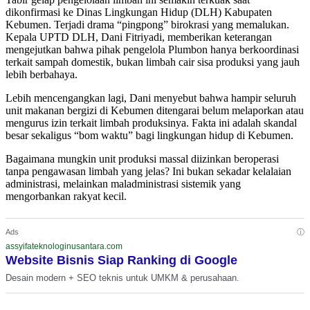
dikonfirmasi ke Dinas Lingkungan Hidup (DLH) Kabupaten
Kebumen. Terjadi drama “pingpong” birokrasi yang memalukan.
Kepala UPTD DLH, Dani Fitriyadi, memberikan keterangan
mengejutkan bahwa pihak pengelola Plumbon hanya berkoordinasi
terkait sampah domestik, bukan limbah cair sisa produksi yang jauh
lebih berbahaya.
Lebih mencengangkan lagi, Dani menyebut bahwa hampir seluruh
unit makanan bergizi di Kebumen ditengarai belum melaporkan atau
mengurus izin terkait limbah produksinya. Fakta ini adalah skandal
besar sekaligus “bom waktu” bagi lingkungan hidup di Kebumen.
Bagaimana mungkin unit produksi massal diizinkan beroperasi
tanpa pengawasan limbah yang jelas? Ini bukan sekadar kelalaian
administrasi, melainkan maladministrasi sistemik yang
mengorbankan rakyat kecil.
ⓘ
Ads
assyifateknologinusantara.com
Website Bisnis Siap Ranking di Google
Desain modern + SEO teknis untuk UMKM & perusahaan.