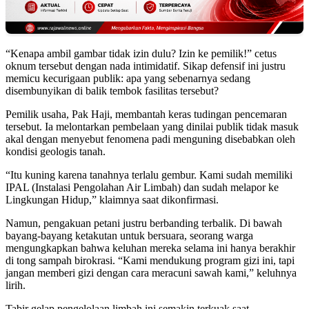
“Kenapa ambil gambar tidak izin dulu? Izin ke pemilik!” cetus
oknum tersebut dengan nada intimidatif. Sikap defensif ini justru
memicu kecurigaan publik: apa yang sebenarnya sedang
disembunyikan di balik tembok fasilitas tersebut?
Pemilik usaha, Pak Haji, membantah keras tudingan pencemaran
tersebut. Ia melontarkan pembelaan yang dinilai publik tidak masuk
akal dengan menyebut fenomena padi menguning disebabkan oleh
kondisi geologis tanah.
“Itu kuning karena tanahnya terlalu gembur. Kami sudah memiliki
IPAL (Instalasi Pengolahan Air Limbah) dan sudah melapor ke
Lingkungan Hidup,” klaimnya saat dikonfirmasi.
Namun, pengakuan petani justru berbanding terbalik. Di bawah
bayang-bayang ketakutan untuk bersuara, seorang warga
mengungkapkan bahwa keluhan mereka selama ini hanya berakhir
di tong sampah birokrasi. “Kami mendukung program gizi ini, tapi
jangan memberi gizi dengan cara meracuni sawah kami,” keluhnya
lirih.
Tabir gelap pengelolaan limbah ini semakin terkuak saat