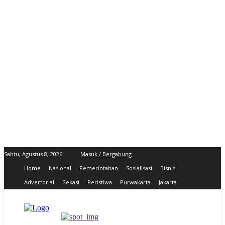
Sabtu, Agustus 8, 2026
Masuk / Bergabung
Home
Nasional
Pemerintahan
Sosialisasi
Bisnis
Advertorial
Bekasi
Peristiwa
Purwakarta
Jakarta