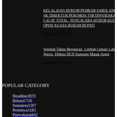
KELALAIAN HUKUM PEMKAB SAROLANG
SK DIREKTUR PERUMDA TSB DINYATAKA
CACAT TOTAL, PENGACARA SENIOR KULI
OPINI KUASA HUKUM BUPATI
Agustus 7, 2026
Sepuluh Tahun Beroperasi, Limbah Cemari Laha
Warga, Diduga DLH Sumenep Masuk Angin
Agustus 7, 2026
POPULAR CATEGORY
Headline
2835
Bekasi
1720
Sumatera
1507
Peristiwa
1183
Purwakarta
842