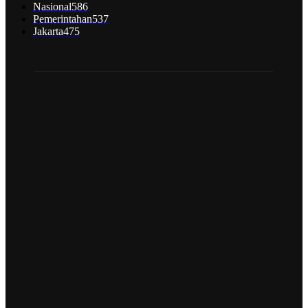
Nasional
586
Pemerintahan
537
Jakarta
475