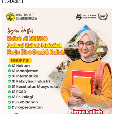
( SS/Deden )