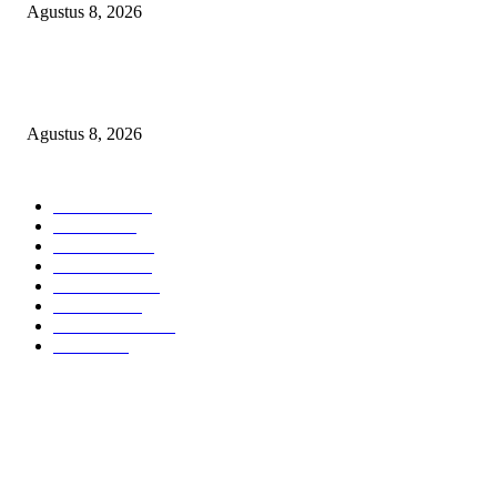
Agustus 8, 2026
Apakah Negara Kalah oleh Kekuasaan di Banggai Laut atau Ada ‘Tangan B
yang Membentengi Laporan Korupsi?
Agustus 8, 2026
POPULAR CATEGORY
Headline
2839
Bekasi
1721
Sumatera
1507
Peristiwa
1183
Purwakarta
842
Nasional
586
Pemerintahan
537
Jakarta
476