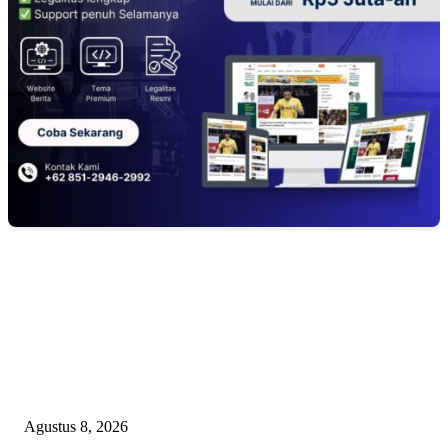
EDITOR PICKS
DPC XTC SEXYROAD BEKASI “SERBU” PEMKAB: BONGKAR DU
SKANDAL BBM DLH, DESAK PLT BUPATI SERET DAN COPOT DO
SIRAIT!
Agustus 8, 2026