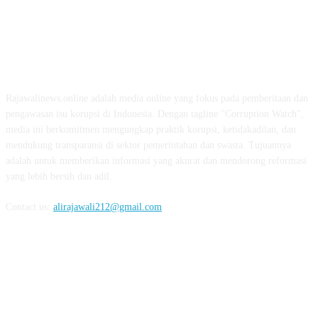
ABOUT US
Rajawalinews.online adalah media online yang fokus pada pemberitaan dan
pengawasan isu korupsi di Indonesia. Dengan tagline "Corruption Watch",
media ini berkomitmen mengungkap praktik korupsi, ketidakadilan, dan
mendukung transparansi di sektor pemerintahan dan swasta. Tujuannya
adalah untuk memberikan informasi yang akurat dan mendorong reformasi
yang lebih bersih dan adil.
Contact us:
alirajawali212@gmail.com
FOLLOW US