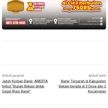
Artikulli paraprak
Artikulli tjetër
Jatuh Korban Banjir, AMERTA
Banjir Terparah di Kabupaten
Sebut “Bupati Bekasi dinilai
Bekasi berada di 3 Desa dan 2
Gagal Atasi Banjir”
Kecamatan