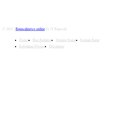
© 2021 |
Rajawalinews.online
by IT Rajawali
Home
Box Redaksi
Tentang Kami
Kontak Kami
Kebijakan Privasi
Disclaimer