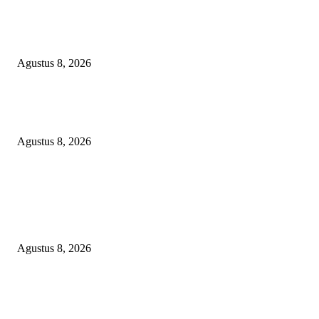
Kepulan Asap Hitam Misterius di Tambang PTBA Gegerkan Warga Tegalre
Manajemen Bungkam?
Agustus 8, 2026
Apakah Negara Kalah oleh Kekuasaan di Banggai Laut atau Ada ‘Tangan B
yang Membentengi Laporan Korupsi?
Agustus 8, 2026
POPULAR POSTS
DPC XTC SEXYROAD BEKASI “SERBU” PEMKAB: BONGKAR DU
SKANDAL BBM DLH, DESAK PLT BUPATI SERET DAN COPOT DO
SIRAIT!
Agustus 8, 2026
Kepulan Asap Hitam Misterius di Tambang PTBA Gegerkan Warga Tegalre
Manajemen Bungkam?