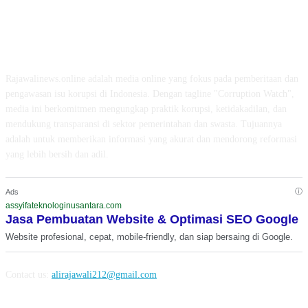
ABOUT US
Rajawalinews.online adalah media online yang fokus pada pemberitaan dan
pengawasan isu korupsi di Indonesia. Dengan tagline "Corruption Watch",
media ini berkomitmen mengungkap praktik korupsi, ketidakadilan, dan
mendukung transparansi di sektor pemerintahan dan swasta. Tujuannya
adalah untuk memberikan informasi yang akurat dan mendorong reformasi
yang lebih bersih dan adil.
ⓘ
Ads
assyifateknologinusantara.com
Jasa Pembuatan Website & Optimasi SEO Google
Website profesional, cepat, mobile-friendly, dan siap bersaing di Google.
Contact us:
alirajawali212@gmail.com