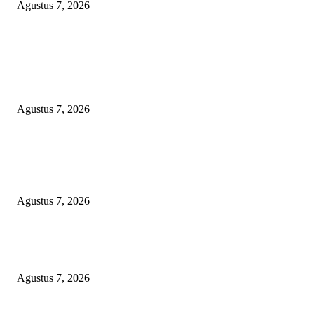
Agustus 7, 2026
APBD BOHONGAN, HUKUM DIKANGSANGI: TANDATANGAN NP
CUMA FORMALITAS, RP8,4 MILIAR DANA HIBAH KONI BEKASI
DIRAMPOKO PARA BANGSAT LEWAT ANGGARAN SILATURAHMI
OVER-BUDGET BODEK!
Agustus 7, 2026
POPULAR POSTS
Pertama di Sumsel, Rumah Sehat BAZNAS Kota Palembang Jadi Simbol
Kepedulian dan Keberkahan
Agustus 7, 2026
DARAH IBU DI UJUNG SENJATA API: VONIS GUSMADI WIRANAT
MENGINJAK-INJAK RASA KEADILAN PUBLIK!
Agustus 7, 2026