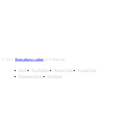
FOLLOW US
© 2021 |
Rajawalinews.online
by IT Rajawali
Home
Box Redaksi
Tentang Kami
Kontak Kami
Kebijakan Privasi
Disclaimer