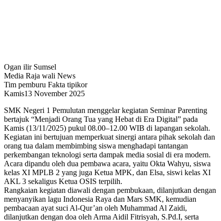
Ogan ilir Sumsel
Media Raja wali News
Tim pemburu Fakta tipikor
Kamis13 November 2025
SMK Negeri 1 Pemulutan menggelar kegiatan Seminar Parenting
bertajuk “Menjadi Orang Tua yang Hebat di Era Digital” pada
Kamis (13/11/2025) pukul 08.00–12.00 WIB di lapangan sekolah.
Kegiatan ini bertujuan memperkuat sinergi antara pihak sekolah dan
orang tua dalam membimbing siswa menghadapi tantangan
perkembangan teknologi serta dampak media sosial di era modern.
Acara dipandu oleh dua pembawa acara, yaitu Okta Wahyu, siswa
kelas XI MPLB 2 yang juga Ketua MPK, dan Elsa, siswi kelas XI
AKL 3 sekaligus Ketua OSIS terpilih.
Rangkaian kegiatan diawali dengan pembukaan, dilanjutkan dengan
menyanyikan lagu Indonesia Raya dan Mars SMK, kemudian
pembacaan ayat suci Al-Qur’an oleh Muhammad Al Zaidi,
dilanjutkan dengan doa oleh Arma Aidil Fitrisyah, S.Pd.I, serta