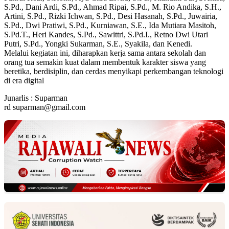
S.Pd., Dani Ardi, S.Pd., Ahmad Ripai, S.Pd., M. Rio Andika, S.H.,
Artini, S.Pd., Rizki Ichwan, S.Pd., Desi Hasanah, S.Pd., Juwairia,
S.Pd., Dwi Pratiwi, S.Pd., Kurniawan, S.E., Ida Mutiara Masitoh,
S.Pd.T., Heri Kandes, S.Pd., Sawittri, S.Pd.I., Retno Dwi Utari
Putri, S.Pd., Yongki Sukarman, S.E., Syakila, dan Kenedi.
Melalui kegiatan ini, diharapkan kerja sama antara sekolah dan
orang tua semakin kuat dalam membentuk karakter siswa yang
beretika, berdisiplin, dan cerdas menyikapi perkembangan teknologi
di era digital
Junarlis : Suparman
rd suparman@gmail.com