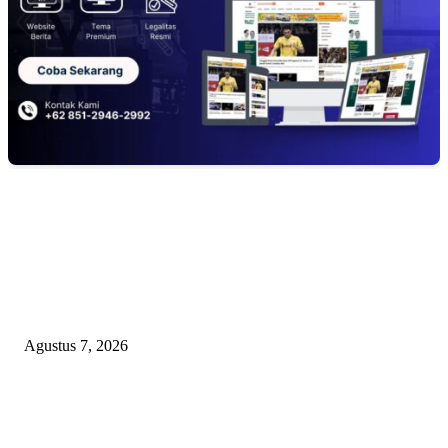
EDITOR PICKS
Pertama di Sumsel, Rumah Sehat BAZNAS Kota Palembang Jadi Simbol
Kepedulian dan Keberkahan
Agustus 7, 2026
DARAH IBU DI UJUNG SENJATA API: VONIS GUSMADI WIRANAT
MENGINJAK-INJAK RASA KEADILAN PUBLIK!