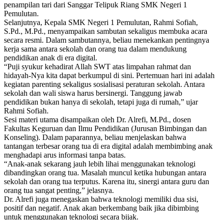
penampilan tari dari Sanggar Telipuk Riang SMK Negeri 1
Pemulutan.
Selanjutnya, Kepala SMK Negeri 1 Pemulutan, Rahmi Sofiah,
S.Pd., M.Pd., menyampaikan sambutan sekaligus membuka acara
secara resmi. Dalam sambutannya, beliau menekankan pentingnya
kerja sama antara sekolah dan orang tua dalam mendukung
pendidikan anak di era digital.
“Puji syukur kehadirat Allah SWT atas limpahan rahmat dan
hidayah-Nya kita dapat berkumpul di sini. Pertemuan hari ini adalah
kegiatan parenting sekaligus sosialisasi peraturan sekolah. Antara
sekolah dan wali siswa harus bersinergi. Tanggung jawab
pendidikan bukan hanya di sekolah, tetapi juga di rumah,” ujar
Rahmi Sofiah.
Sesi materi utama disampaikan oleh Dr. Alrefi, M.Pd., dosen
Fakultas Keguruan dan Ilmu Pendidikan (Jurusan Bimbingan dan
Konseling). Dalam paparannya, beliau menjelaskan bahwa
tantangan terbesar orang tua di era digital adalah membimbing anak
menghadapi arus informasi tanpa batas.
“Anak-anak sekarang jauh lebih lihai menggunakan teknologi
dibandingkan orang tua. Masalah muncul ketika hubungan antara
sekolah dan orang tua terputus. Karena itu, sinergi antara guru dan
orang tua sangat penting,” jelasnya.
Dr. Alrefi juga menegaskan bahwa teknologi memiliki dua sisi,
positif dan negatif. Anak akan berkembang baik jika dibimbing
untuk menggunakan teknologi secara bijak.