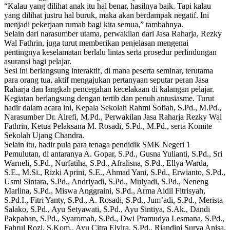
“Kalau yang dilihat anak itu hal benar, hasilnya baik. Tapi kalau
yang dilihat justru hal buruk, maka akan berdampak negatif. Ini
menjadi pekerjaan rumah bagi kita semua,” tambahnya.
Selain dari narasumber utama, perwakilan dari Jasa Raharja, Rezky
Wal Fathrin, juga turut memberikan penjelasan mengenai
pentingnya keselamatan berlalu lintas serta prosedur perlindungan
asuransi bagi pelajar.
Sesi ini berlangsung interaktif, di mana peserta seminar, terutama
para orang tua, aktif mengajukan pertanyaan seputar peran Jasa
Raharja dan langkah pencegahan kecelakaan di kalangan pelajar.
Kegiatan berlangsung dengan tertib dan penuh antusiasme. Turut
hadir dalam acara ini, Kepala Sekolah Rahmi Sofiah, S.Pd., M.Pd.,
Narasumber Dr. Alrefi, M.Pd., Perwakilan Jasa Raharja Rezky Wal
Fathrin, Ketua Pelaksana M. Rosadi, S.Pd., M.Pd., serta Komite
Sekolah Ujang Chandra.
Selain itu, hadir pula para tenaga pendidik SMK Negeri 1
Pemulutan, di antaranya A. Gopar, S.Pd., Gusna Yulianti, S.Pd., Sri
Warneli, S.Pd., Nurfatiha, S.Pd., Afralisna, S.Pd., Ellya Warda,
S.E., M.Si., Rizki Aprini, S.E., Ahmad Yani, S.Pd., Erwianto, S.Pd.,
Usmi Sintara, S.Pd., Andriyadi, S.Pd., Mulyadi, S.Pd., Neneng
Marlina, S.Pd., Miswa Anggraini, S.Pd., Arma Aidil Fitrisyah,
S.Pd.I., Fitri Yanty, S.Pd., A. Rosadi, S.Pd., Jum’adi, S.Pd., Merista
Salako, S.Pd., Ayu Setyawati, S.Pd., Ayu Sintiya, S.Ak., Dandi
Pakpahan, S.Pd., Syaromah, S.Pd., Dwi Pramudya Lesmana, S.Pd.,
Fahrul Rozi, S.Kom., Ayu Citra Elvira, S.Pd., Riandini Surya Anisa,