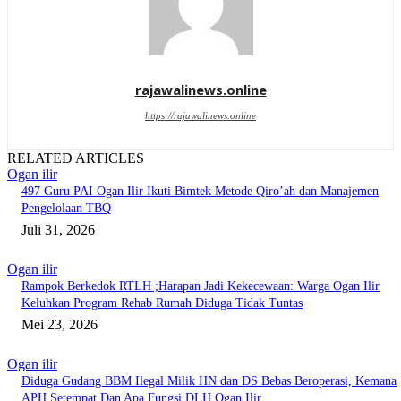
rajawalinews.online
https://rajawalinews.online
RELATED ARTICLES
Ogan ilir
497 Guru PAI Ogan Ilir Ikuti Bimtek Metode Qiro’ah dan Manajemen
Pengelolaan TBQ
Juli 31, 2026
Ogan ilir
Rampok Berkedok RTLH ;Harapan Jadi Kekecewaan: Warga Ogan Ilir
Keluhkan Program Rehab Rumah Diduga Tidak Tuntas
Mei 23, 2026
Ogan ilir
Diduga Gudang BBM Ilegal Milik HN dan DS Bebas Beroperasi, Kemana
APH Setempat Dan Apa Fungsi DLH Ogan Ilir