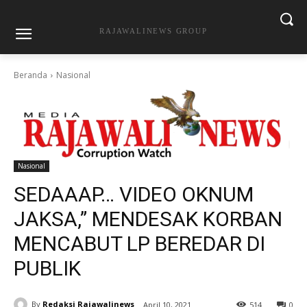
RAJAWALINEWS GROUP
Beranda
Nasional
Nasional
SEDAAAP… VIDEO OKNUM
JAKSA,” MENDESAK KORBAN
MENCABUT LP BEREDAR DI
PUBLIK
By
Redaksi Rajawalinews
April 10, 2021
514
0