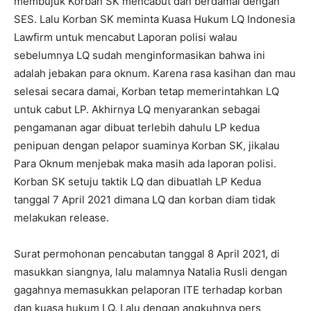
membujuk Korban SK mencabut dan berdamai dengan
SES. Lalu Korban SK meminta Kuasa Hukum LQ Indonesia
Lawfirm untuk mencabut Laporan polisi walau
sebelumnya LQ sudah menginformasikan bahwa ini
adalah jebakan para oknum. Karena rasa kasihan dan mau
selesai secara damai, Korban tetap memerintahkan LQ
untuk cabut LP. Akhirnya LQ menyarankan sebagai
pengamanan agar dibuat terlebih dahulu LP kedua
penipuan dengan pelapor suaminya Korban SK, jikalau
Para Oknum menjebak maka masih ada laporan polisi.
Korban SK setuju taktik LQ dan dibuatlah LP Kedua
tanggal 7 April 2021 dimana LQ dan korban diam tidak
melakukan release.
Surat permohonan pencabutan tanggal 8 April 2021, di
masukkan siangnya, lalu malamnya Natalia Rusli dengan
gagahnya memasukkan pelaporan ITE terhadap korban
dan kuasa hukum LQ. Lalu dengan angkuhnya pers