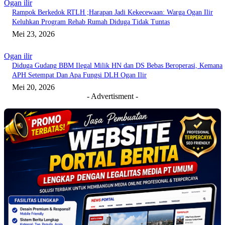
Ogan ilir
Rampok Berkedok RTLH ;Harapan Jadi Kekecewaan: Warga Ogan Ilir
Keluhkan Program Rehab Rumah Diduga Tidak Tuntas
Mei 23, 2026
Ogan ilir
Diduga Gudang BBM Ilegal Milik HN dan DS Bebas Beroperasi, Kemana
APH Setempat Dan Apa Fungsi DLH Ogan Ilir
Mei 20, 2026
- Advertisment -