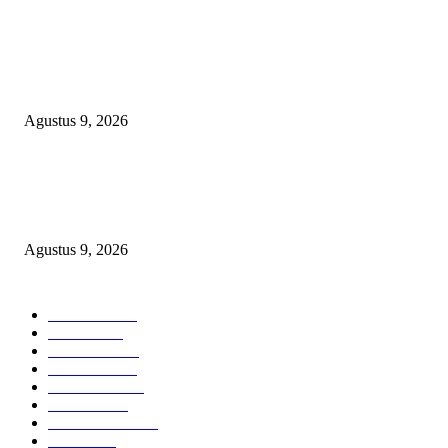
TOPENG “UMKM BERSAMA BAHAGIA 02” DI BALIK BISNIS
SERAGAM SMAN 1 BABELAN: PUNGLI TERSELUBUNG RP1,95 JU
WAJIB CASH!
Agustus 9, 2026
PJ KADES LIPULALONGO MINTA INSPEKTORAT DAN KEJARI
BANGGAI LAUT PERIKSA DIRINYA DALAM DUGAAN PENGALI
ANGGARAN UNTUK PELAKSANAAN PAW
Agustus 9, 2026
POPULAR CATEGORY
Headline
2840
Bekasi
1723
Sumatera
1507
Peristiwa
1183
Purwakarta
842
Nasional
586
Pemerintahan
537
Jakarta
476