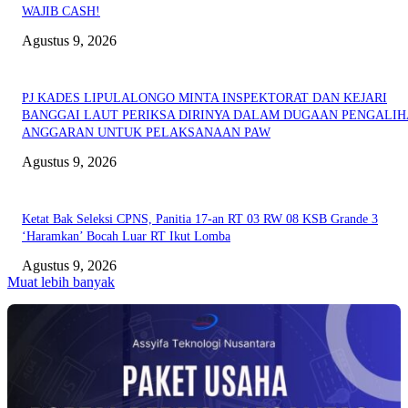
WAJIB CASH!
Agustus 9, 2026
PJ KADES LIPULALONGO MINTA INSPEKTORAT DAN KEJARI
BANGGAI LAUT PERIKSA DIRINYA DALAM DUGAAN PENGALI
ANGGARAN UNTUK PELAKSANAAN PAW
Agustus 9, 2026
Ketat Bak Seleksi CPNS, Panitia 17-an RT 03 RW 08 KSB Grande 3
‘Haramkan’ Bocah Luar RT Ikut Lomba
Agustus 9, 2026
Muat lebih banyak