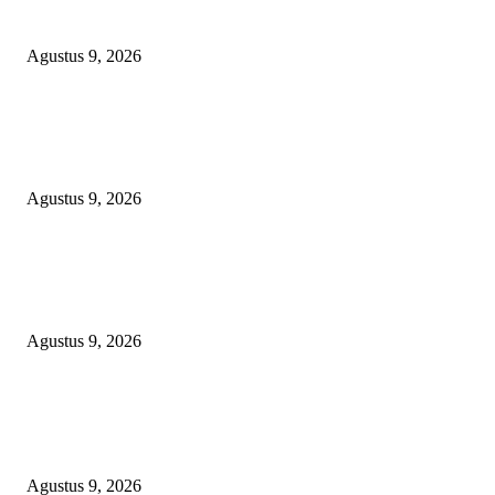
Diamankan
Agustus 9, 2026
TOPENG “UMKM BERSAMA BAHAGIA 02” DI BALIK BISNIS
SERAGAM SMAN 1 BABELAN: PUNGLI TERSELUBUNG RP1,95 JU
WAJIB CASH!
Agustus 9, 2026
PJ KADES LIPULALONGO MINTA INSPEKTORAT DAN KEJARI
BANGGAI LAUT PERIKSA DIRINYA DALAM DUGAAN PENGALI
ANGGARAN UNTUK PELAKSANAAN PAW
Agustus 9, 2026
POPULAR POSTS
Polsek Sungai Rotan Ungkap Kasus Pencurian Sepeda Motor, Seorang Resi
Diamankan
Agustus 9, 2026