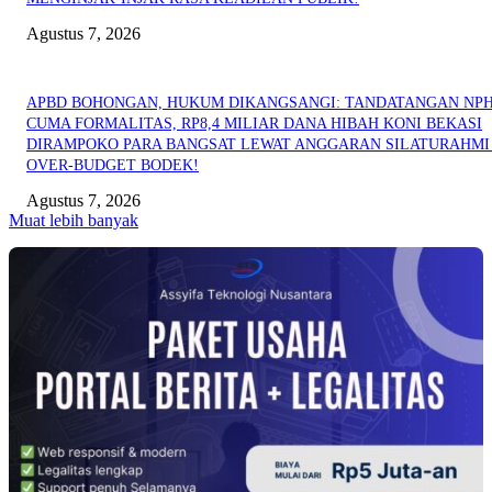
Agustus 7, 2026
APBD BOHONGAN, HUKUM DIKANGSANGI: TANDATANGAN NP
CUMA FORMALITAS, RP8,4 MILIAR DANA HIBAH KONI BEKASI
DIRAMPOKO PARA BANGSAT LEWAT ANGGARAN SILATURAHMI
OVER-BUDGET BODEK!
Agustus 7, 2026
Muat lebih banyak