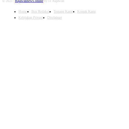
© 2021 |
Rajawalinews.online
by IT Rajawali
Home
Box Redaksi
Tentang Kami
Kontak Kami
Kebijakan Privasi
Disclaimer