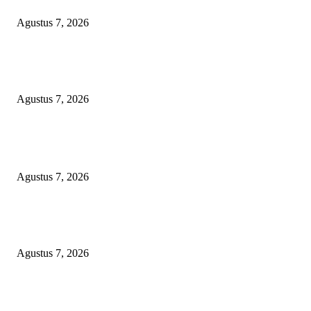
Kepedulian dan Keberkahan
Agustus 7, 2026
DARAH IBU DI UJUNG SENJATA API: VONIS GUSMADI WIRANAT
MENGINJAK-INJAK RASA KEADILAN PUBLIK!
Agustus 7, 2026
POPULAR POSTS
Lurah Sako Bersama Ketua LPMK dan RT Ajak Warga Gotong Royong
Agustus 7, 2026
Pertama di Sumsel, Rumah Sehat BAZNAS Kota Palembang Jadi Simbol
Kepedulian dan Keberkahan
Agustus 7, 2026
DARAH IBU DI UJUNG SENJATA API: VONIS GUSMADI WIRANAT
MENGINJAK-INJAK RASA KEADILAN PUBLIK!