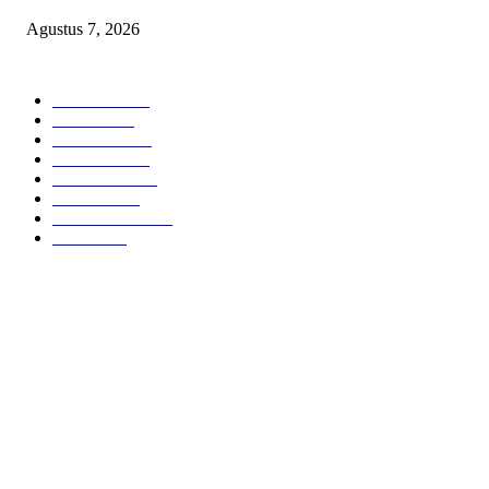
Agustus 7, 2026
POPULAR CATEGORY
Headline
2835
Bekasi
1719
Sumatera
1507
Peristiwa
1183
Purwakarta
842
Nasional
586
Pemerintahan
537
Jakarta
475