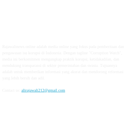
ABOUT US
Rajawalinews.online adalah media online yang fokus pada pemberitaan dan
pengawasan isu korupsi di Indonesia. Dengan tagline "Corruption Watch",
media ini berkomitmen mengungkap praktik korupsi, ketidakadilan, dan
mendukung transparansi di sektor pemerintahan dan swasta. Tujuannya
adalah untuk memberikan informasi yang akurat dan mendorong reformasi
yang lebih bersih dan adil.
Contact us:
alirajawali212@gmail.com
FOLLOW US