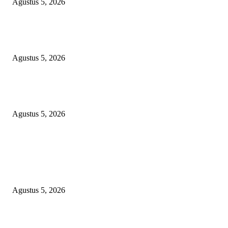
Agustus 5, 2026
Sinergi Kebangsaan: Mempertebal Hati Nasionalis Rakyat Menuju Indones
Emas Bersama Program Prabowo Subianto
Agustus 5, 2026
Ciptakan Pesantren Yang Aman,Kemenag Palembang Gandeng PPPA dan
Beri Pembinaan
Agustus 5, 2026
POPULAR POSTS
Bungkam Saat Dikonfirmasi! Pejabat Pertanian OKU Timur Diduga Khian
Program Presiden, RAMBO Minta Kejaksaan Audit Kabid dan Seret Pelak
Pungli Oplah
Agustus 5, 2026
Sinergi Kebangsaan: Mempertebal Hati Nasionalis Rakyat Menuju Indones