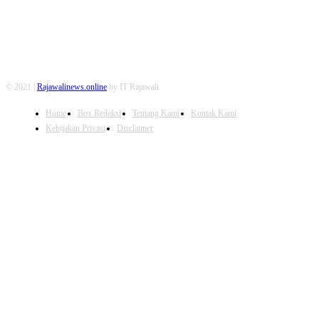
© 2021 |
Rajawalinews.online
by IT Rajawali
Home
Box Redaksi
Tentang Kami
Kontak Kami
Kebijakan Privasi
Disclaimer