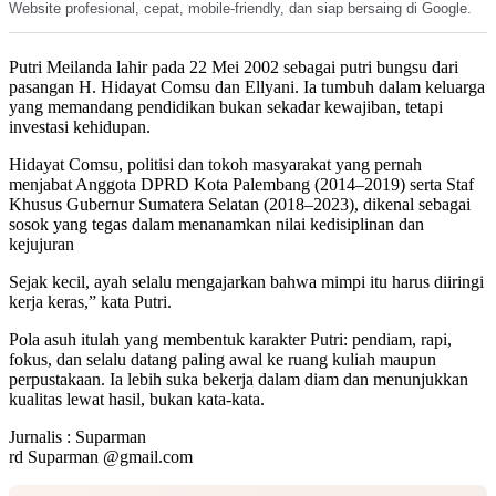
Website profesional, cepat, mobile-friendly, dan siap bersaing di Google.
Putri Meilanda lahir pada 22 Mei 2002 sebagai putri bungsu dari
pasangan H. Hidayat Comsu dan Ellyani. Ia tumbuh dalam keluarga
yang memandang pendidikan bukan sekadar kewajiban, tetapi
investasi kehidupan.
Hidayat Comsu, politisi dan tokoh masyarakat yang pernah
menjabat Anggota DPRD Kota Palembang (2014–2019) serta Staf
Khusus Gubernur Sumatera Selatan (2018–2023), dikenal sebagai
sosok yang tegas dalam menanamkan nilai kedisiplinan dan
kejujuran
Sejak kecil, ayah selalu mengajarkan bahwa mimpi itu harus diiringi
kerja keras,” kata Putri.
Pola asuh itulah yang membentuk karakter Putri: pendiam, rapi,
fokus, dan selalu datang paling awal ke ruang kuliah maupun
perpustakaan. Ia lebih suka bekerja dalam diam dan menunjukkan
kualitas lewat hasil, bukan kata-kata.
Jurnalis : Suparman
rd Suparman @gmail.com