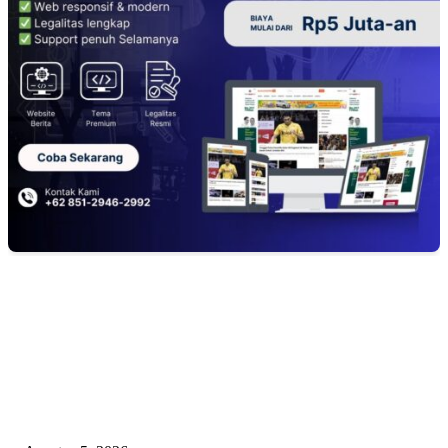
EDITOR PICKS
Bungkam Saat Dikonfirmasi! Pejabat Pertanian OKU Timur Diduga Khian
Program Presiden, RAMBO Minta Kejaksaan Audit Kabid dan Seret Pelak
Pungli Oplah