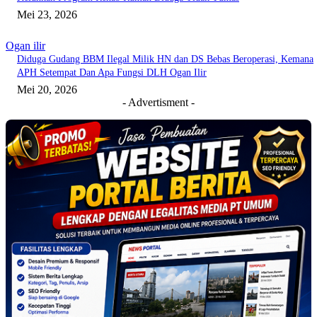
Mei 23, 2026
Ogan ilir
Diduga Gudang BBM Ilegal Milik HN dan DS Bebas Beroperasi, Kemana
APH Setempat Dan Apa Fungsi DLH Ogan Ilir
Mei 20, 2026
- Advertisment -