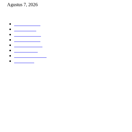
Agustus 7, 2026
POPULAR CATEGORY
Headline
2835
Bekasi
1720
Sumatera
1507
Peristiwa
1183
Purwakarta
842
Nasional
586
Pemerintahan
537
Jakarta
475