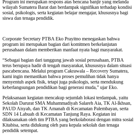
Program ini merupakan respons atas bencana banjir yang melanda
wilayah Sumatera Barat dan berdampak signifikan terhadap kondisi
sosial, psikologis, serta kegiatan belajar mengajar, khususnya bagi
siswa dan tenaga pendidik.
Corporate Secretary PTBA Eko Prayitno menegaskan bahwa
program ini merupakan bagian dari komitmen berkelanjutan
perusahaan dalam memberikan manfaat nyata bagi masyarakat.
“Sebagai bagian dari tanggung jawab sosial perusahaan, PTBA
terus berupaya hadir di tengah masyarakat, khususnya dalam situasi
pascabencana. Melalui program Cakrawala – Recovery Sumatera,
kami ingin memastikan bahwa proses pemulihan tidak hanya
menyentuh aspek fisik, tetapi juga psikologis, serta mendukung
keberlangsungan pendidikan bagi generasi muda,” ujar Eko.
Pelaksanaan kegiatan mencakup sejumlah lokasi terdampak, yaitu
Sekolah Darurat SMA Muhammadiyah Salareh Aia, TK Al-Ikhsan,
PAUD Aisyah, dan TK Amanah di Kecamatan Palembayan, serta
SDN 14 Labuah di Kecamatan Tanjung Raya. Kegiatan ini
dilaksanakan oleh tim PTBA yang berkolaborasi dengan mitra sosial
Kitabisa, serta didukung oleh para kepala sekolah dan tenaga
pendidik setempat.