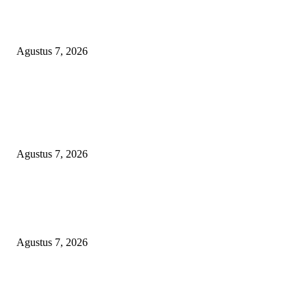
Sepuluh Tahun Beroperasi, Limbah Cemari Lahan Warga, Diduga DLH
Sumenep Masuk Angin
Agustus 7, 2026
POPULAR POSTS
Kaperwil Sumsel Media Rajawalinews Angkat Bicara Dugaan Penggelapa
Desa Rp84 Juta, Kades Argomulyo Belitang Jaya Hilang 3 Bulan Bawa
Anggaran Pembangunan
Agustus 7, 2026
KELALAIAN HUKUM PEMKAB SAROLANGUN: SK DIREKTUR
PERUMDA TSB DINYATAKAN CACAT TOTAL, PENGACARA SENI
KULITI OPINI KUASA HUKUM BUPATI
Agustus 7, 2026
Sepuluh Tahun Beroperasi, Limbah Cemari Lahan Warga, Diduga DLH
Sumenep Masuk Angin