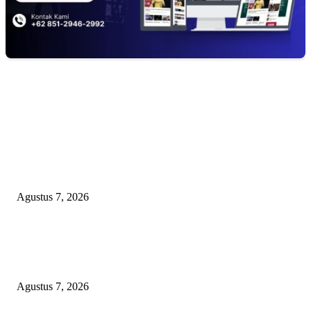
EDITOR PICKS
Kaperwil Sumsel Media Rajawalinews Angkat Bicara Dugaan Penggelapa
Desa Rp84 Juta, Kades Argomulyo Belitang Jaya Hilang 3 Bulan Bawa
Anggaran Pembangunan
Agustus 7, 2026
KELALAIAN HUKUM PEMKAB SAROLANGUN: SK DIREKTUR
PERUMDA TSB DINYATAKAN CACAT TOTAL, PENGACARA SENI
KULITI OPINI KUASA HUKUM BUPATI
Agustus 7, 2026