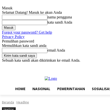
Masuk
Selamat Datang! Masuk ke akun Anda
nama pengguna
kata sandi Anda
Forgot your password? Get help
Privacy Policy
Pemulihan password
Memulihkan kata sandi anda
email Anda
Sebuah kata sandi akan dikirimkan ke email Anda.
Sabtu, Agustus 8, 2026
Masuk / Bergabung
Home
Nasional
Pe
HOME
NASIONAL
PEMERINTAHAN
SOSIALISA
Beranda
Headline
Headline