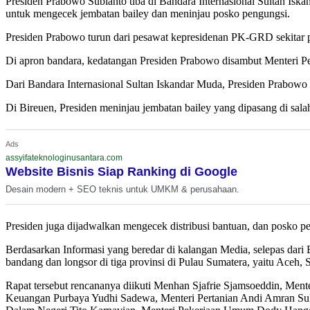
Presiden Prabowo Subianto tiba di Bandara Internasional Sultan Is
untuk mengecek jembatan bailey dan meninjau posko pengungsi.
Presiden Prabowo turun dari pesawat kepresidenan PK-GRD sekitar 
Di apron bandara, kedatangan Presiden Prabowo disambut Menteri P
Dari Bandara Internasional Sultan Iskandar Muda, Presiden Prabowo 
Di Bireuen, Presiden meninjau jembatan bailey yang dipasang di sa
Ads
assyifateknologinusantara.com
Website Bisnis Siap Ranking di Google
Desain modern + SEO teknis untuk UMKM & perusahaan.
Presiden juga dijadwalkan mengecek distribusi bantuan, dan posko p
Berdasarkan Informasi yang beredar di kalangan Media, selepas dari
bandang dan longsor di tiga provinsi di Pulau Sumatera, yaitu Aceh,
Rapat tersebut rencananya diikuti Menhan Sjafrie Sjamsoeddin, Mente
Keuangan Purbaya Yudhi Sadewa, Menteri Pertanian Andi Amran Sula