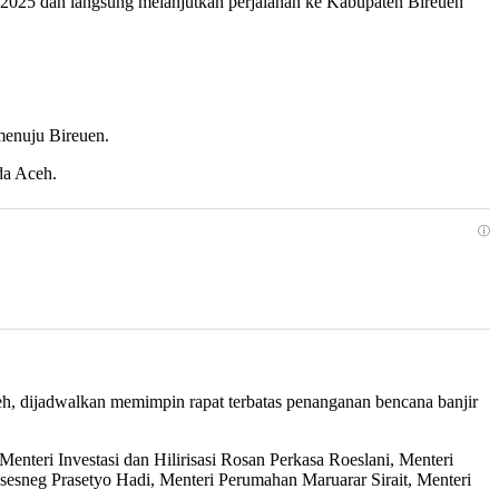
-2025 dan langsung melanjutkan perjalanan ke Kabupaten Bireuen
menuju Bireuen.
da Aceh.
ⓘ
eh, dijadwalkan memimpin rapat terbatas penanganan bencana banjir
enteri Investasi dan Hilirisasi Rosan Perkasa Roeslani, Menteri
sneg Prasetyo Hadi, Menteri Perumahan Maruarar Sirait, Menteri