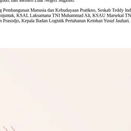
odo, dan Menteri Luar Negeri Sugiono.
idang Pembangunan Manusia dan Kebudayaan Pratikno, Seskab Teddy In
Simanjuntak, KSAL Laksamana TNI Muhammad Ali, KSAU Marsekal TN
rasodjo, Kepala Badan Logistik Pertahanan Kemhan Yusuf Jauhari.