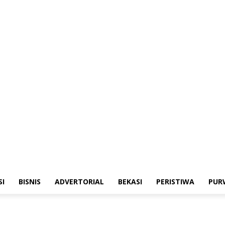
merintahan
Sosialisasi
Bisnis
Advertorial
Bekasi
Peristiwa
Purwakarta
SI
BISNIS
ADVERTORIAL
BEKASI
PERISTIWA
PUR