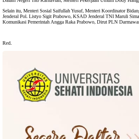
Dalam Negeri Tito Karnavian, Menteri Pekerjaan Umum Dody Hangg
Selain itu, Menteri Sosial Saifullah Yusuf, Menteri Koordinator B
Jenderal Pol. Listyo Sigit Prabowo, KSAD Jenderal TNI Maruli 
Komunikasi Pemerintah Angga Raka Prabowo, Dirut PLN Darmawan P
Red.