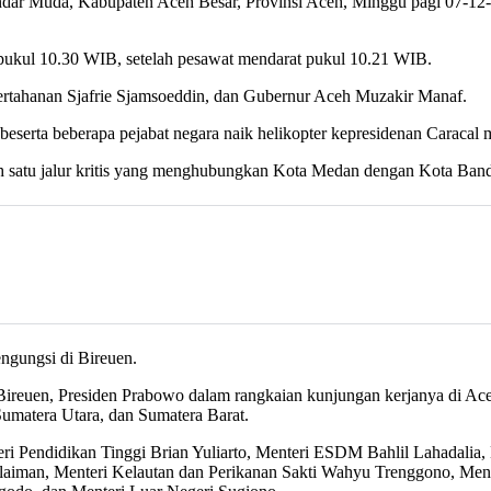
kandar Muda, Kabupaten Aceh Besar, Provinsi Aceh, Minggu pagi 07-12
pukul 10.30 WIB, setelah pesawat mendarat pukul 10.21 WIB.
ertahanan Sjafrie Sjamsoeddin, dan Gubernur Aceh Muzakir Manaf.
beserta beberapa pejabat negara naik helikopter kepresidenan Caracal 
lah satu jalur kritis yang menghubungkan Kota Medan dengan Kota Ban
engungsi di Bireuen.
 Bireuen, Presiden Prabowo dalam rangkaian kunjungan kerjanya di Ac
 Sumatera Utara, dan Sumatera Barat.
ri Pendidikan Tinggi Brian Yuliarto, Menteri ESDM Bahlil Lahadalia, M
iman, Menteri Kelautan dan Perikanan Sakti Wahyu Trenggono, Mense