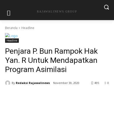
RAJAWALINEWS GROUP
Beranda
Headline
Headline
Penjara P. Bun Rampok Hak
Yan. R Untuk Mendapatkan
Program Asimilasi
By
Redaksi Rajawalinews
November 30, 2020
495
0