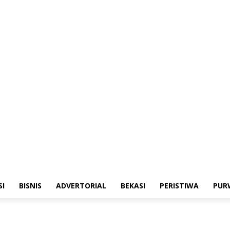
merintahan
Sosialisasi
Bisnis
Advertorial
Bekasi
Peristiwa
Purwakarta
SI
BISNIS
ADVERTORIAL
BEKASI
PERISTIWA
PUR