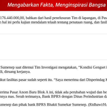
 176.440.000,00, bahkan dari hasil penelusuran Tim di lapangan, di Pa
am hal ini perlu kajian mendalam telaah tentang penataan ruang, dan fa
umenep saat ditemui Tim Investigasi mengatakan, “Kondisi Gengset it
i, diruang kerjanya.
ikut fasilitas pasar sudah seperti itu. “Saya menerima dari Disperinda
terima Pasar Anom Baru Blok A ini, tidak ada perubahan wujud dan ben
adaannya mas. Serah terimanya, Bank BPRS dengan Dinas Perindustrian
dag Sumenep dan pihak bank BPRS Bhakti Sumekar Sumenep. (Ridhawi/