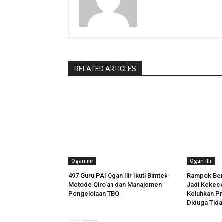
RELATED ARTICLES
Ogan ilir
Ogan ilir
497 Guru PAI Ogan Ilir Ikuti Bimtek
Rampok Ber
Metode Qiro’ah dan Manajemen
Jadi Kekece
Pengelolaan TBQ
Keluhkan P
Diduga Tida