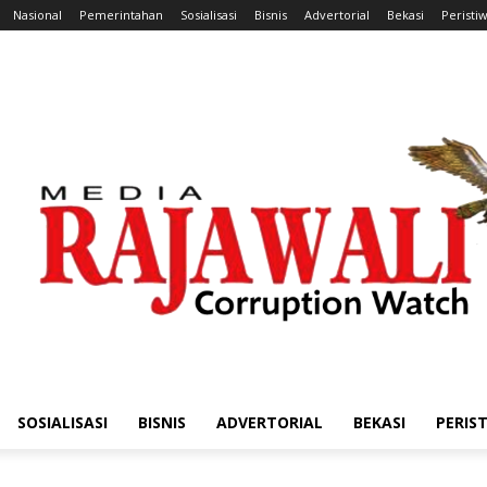
Nasional
Pemerintahan
Sosialisasi
Bisnis
Advertorial
Bekasi
Peristi
SOSIALISASI
BISNIS
ADVERTORIAL
BEKASI
PERIS