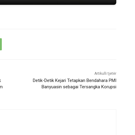
Artikulli tjetër
k
Detik-Detik Kejari Tetapkan Bendahara PMI
im
Banyuasin sebagai Tersangka Korupsi