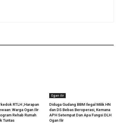
Ogan ilir
kedok RTLH ;Harapan
Diduga Gudang BBM Ilegal Milik HN
waan: Warga Ogan Ilir
dan DS Bebas Beroperasi, Kemana
rogram Rehab Rumah
APH Setempat Dan Apa Fungsi DLH
k Tuntas
Ogan Ilir