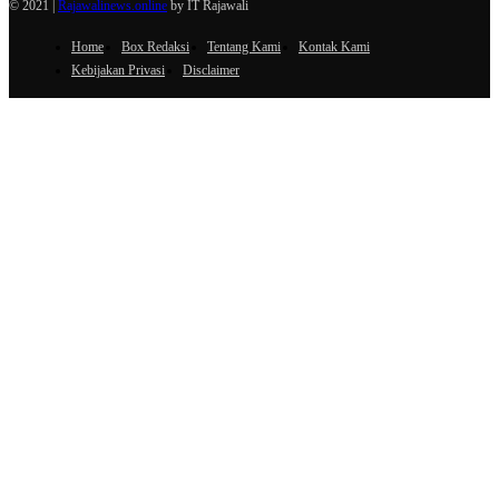
© 2021 |
Rajawalinews.online
by IT Rajawali
Home
Box Redaksi
Tentang Kami
Kontak Kami
Kebijakan Privasi
Disclaimer