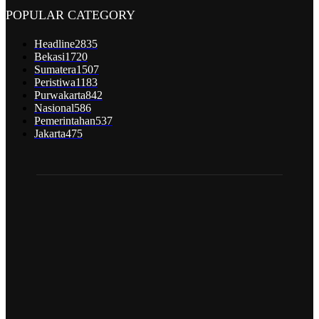
POPULAR CATEGORY
Headline
2835
Bekasi
1720
Sumatera
1507
Peristiwa
1183
Purwakarta
842
Nasional
586
Pemerintahan
537
Jakarta
475