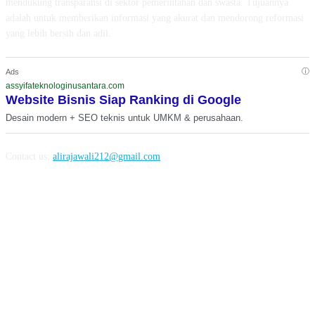
mendukung transparansi di sektor pemerintahan dan swasta. Tujuannya
adalah untuk memberikan informasi yang akurat dan mendorong reformasi
yang lebih bersih dan adil.
ⓘ
Ads
assyifateknologinusantara.com
Website Bisnis Siap Ranking di Google
Desain modern + SEO teknis untuk UMKM & perusahaan.
Contact us:
alirajawali212@gmail.com
FOLLOW US