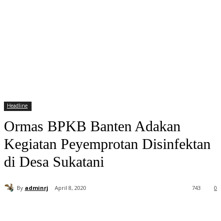
Headline
Ormas BPKB Banten Adakan
Kegiatan Peyemprotan Disinfektan
di Desa Sukatani
By
adminrj
April 8, 2020
743
0