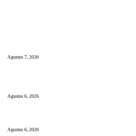
EDITOR PICKS
WRC PAN-RI Soroti Temuan BPK pada Dinas Perkim Kota Prabumulih at
Belanja Proyek Jalan Rp6,62 Miliar, Desak APH Lakukan Pendalaman
Menyeluruh
Agustus 7, 2026
TOPENG BUALAN ‘SALAH KETIK’ RP95,4 MILIAR: CARA HALUS 
SKPD KABUPATEN BOGOR SEMBUNYIKAN BIAYA PESTA MEETI
DI HOTEL MEWAH
Agustus 6, 2026
Bawa-bawa Nama Kapolres Buat Sogok Pers, LSM KCBI Desak Polisi Ta
Oknum (I) Otak Bisnis Batu Bara Ilegal!
Agustus 6, 2026