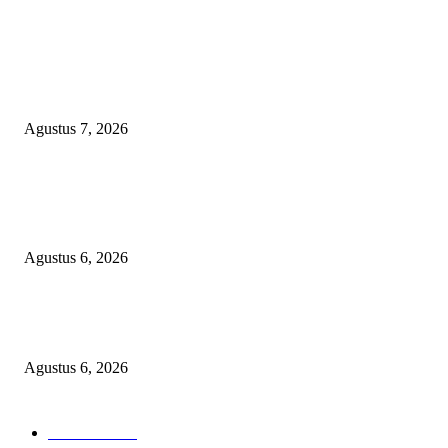
POPULAR POSTS
WRC PAN-RI Soroti Temuan BPK pada Dinas Perkim Kota Prabumulih at
Belanja Proyek Jalan Rp6,62 Miliar, Desak APH Lakukan Pendalaman
Menyeluruh
Agustus 7, 2026
TOPENG BUALAN ‘SALAH KETIK’ RP95,4 MILIAR: CARA HALUS 
SKPD KABUPATEN BOGOR SEMBUNYIKAN BIAYA PESTA MEETI
DI HOTEL MEWAH
Agustus 6, 2026
Bawa-bawa Nama Kapolres Buat Sogok Pers, LSM KCBI Desak Polisi Ta
Oknum (I) Otak Bisnis Batu Bara Ilegal!
Agustus 6, 2026
POPULAR CATEGORY
Headline
2835