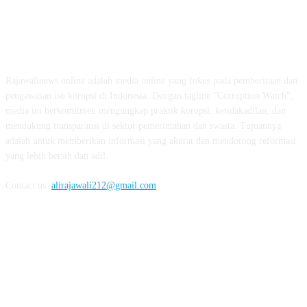
ABOUT US
Rajawalinews.online adalah media online yang fokus pada pemberitaan dan
pengawasan isu korupsi di Indonesia. Dengan tagline "Corruption Watch",
media ini berkomitmen mengungkap praktik korupsi, ketidakadilan, dan
mendukung transparansi di sektor pemerintahan dan swasta. Tujuannya
adalah untuk memberikan informasi yang akurat dan mendorong reformasi
yang lebih bersih dan adil.
Contact us:
alirajawali212@gmail.com
FOLLOW US