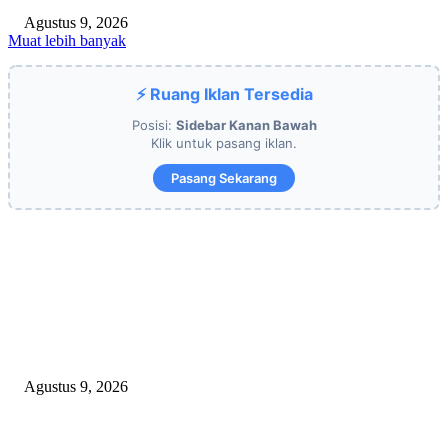
Agustus 9, 2026
Muat lebih banyak
⚡ Ruang Iklan Tersedia
Posisi:
Sidebar Kanan Bawah
Klik untuk pasang iklan.
Pasang Sekarang
EDITOR PICKS
OPERASI GABUNGAN GAGALKAN PENYELUNDUPAN 1,3 TON
KETAMINE DI PERAIRAN NATUNA
Agustus 9, 2026
Polsek Sungai Rotan Ungkap Kasus Pencurian Sepeda Motor, Seorang Resi