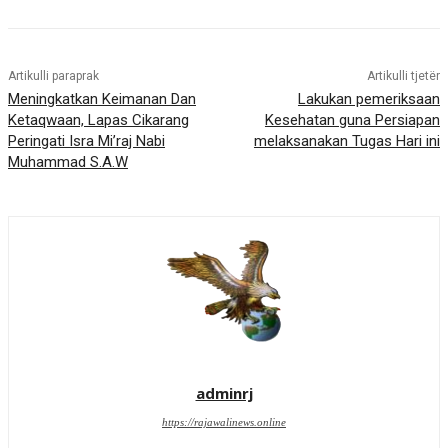
Artikulli paraprak
Artikulli tjetër
Meningkatkan Keimanan Dan
Lakukan pemeriksaan
Ketaqwaan, Lapas Cikarang
Kesehatan guna Persiapan
Peringati Isra Mi’raj Nabi
melaksanakan Tugas Hari ini
Muhammad S.A.W
adminrj
https://rajawalinews.online