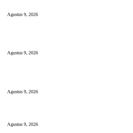
Diamankan
Agustus 9, 2026
TOPENG “UMKM BERSAMA BAHAGIA 02” DI BALIK BISNIS
SERAGAM SMAN 1 BABELAN: PUNGLI TERSELUBUNG RP1,95 JU
WAJIB CASH!
Agustus 9, 2026
POPULAR POSTS
OPERASI GABUNGAN GAGALKAN PENYELUNDUPAN 1,3 TON
KETAMINE DI PERAIRAN NATUNA
Agustus 9, 2026
Polsek Sungai Rotan Ungkap Kasus Pencurian Sepeda Motor, Seorang Resi
Diamankan
Agustus 9, 2026